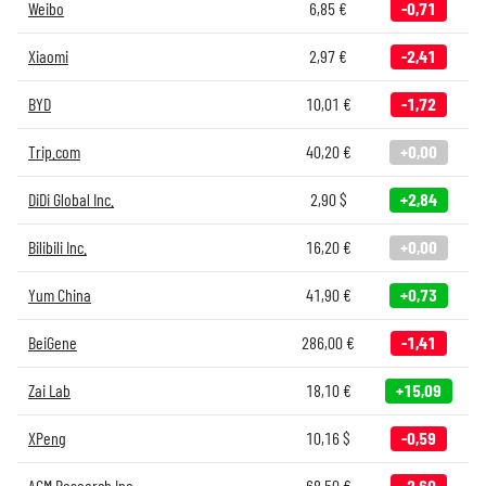
Weibo
6,85
€
-0,71
Xiaomi
2,97
€
-2,41
BYD
10,01
€
-1,72
Trip.com
40,20
€
+0,00
DiDi Global Inc.
2,90
$
+2,84
Bilibili Inc.
16,20
€
+0,00
Yum China
41,90
€
+0,73
BeiGene
286,00
€
-1,41
Zai Lab
18,10
€
+15,09
XPeng
10,16
$
-0,59
ACM Research Inc.
68,50
€
-2,60