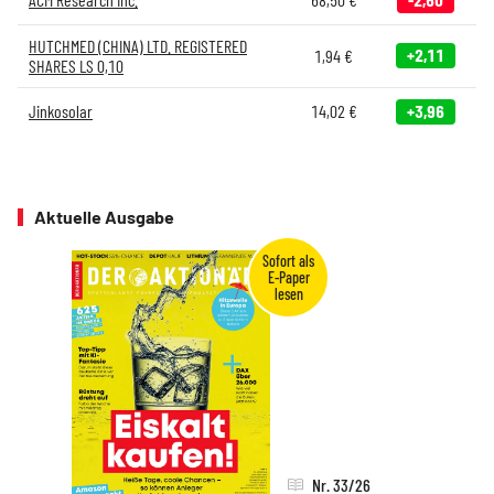
HUTCHMED (CHINA) LTD. REGISTERED
+2,11
1,94
€
SHARES LS 0,10
Jinkosolar
14,02
€
+3,96
Aktuelle Ausgabe
Nr. 33/26