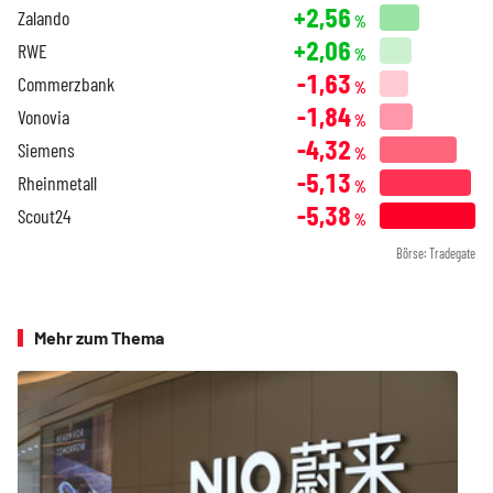
+2,56
Zalando
%
+2,06
RWE
%
-1,63
Commerzbank
%
-1,84
Vonovia
%
-4,32
Siemens
%
-5,13
Rheinmetall
%
-5,38
Scout24
%
Börse: Tradegate
Mehr zum Thema