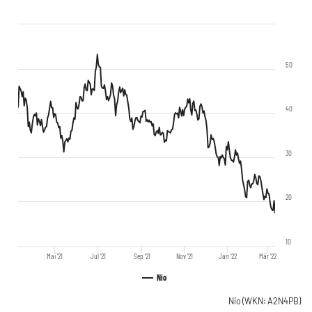
50
40
30
20
10
Mai '21
Jul '21
Sep '21
Nov '21
Jan '22
Mär '22
Nio
Nio
(WKN: A2N4PB)