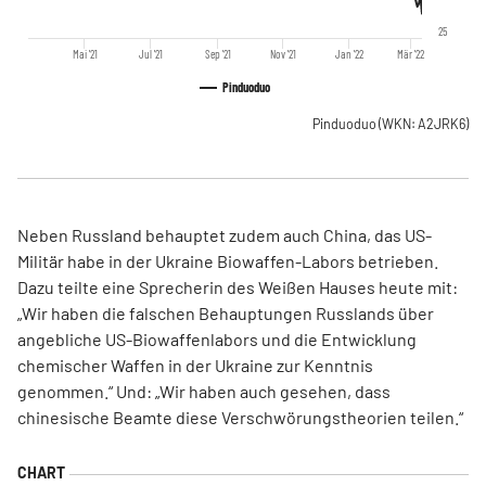
25
Mai '21
Jul '21
Sep '21
Nov '21
Jan '22
Mär '22
Pinduoduo
Pinduoduo
(WKN: A2JRK6)
Neben Russland behauptet zudem auch China, das US-
Militär habe in der Ukraine Biowaffen-Labors betrieben.
Dazu teilte eine Sprecherin des Weißen Hauses heute mit:
„Wir haben die falschen Behauptungen Russlands über
angebliche US-Biowaffenlabors und die Entwicklung
chemischer Waffen in der Ukraine zur Kenntnis
genommen.“ Und: „Wir haben auch gesehen, dass
chinesische Beamte diese Verschwörungstheorien teilen.“