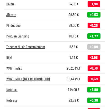
Baidu
94,90
€
-1,98
JD.com
28,50
€
+0,53
Pinduoduo
79,00
€
-0,25
Meituan Dianping
10,16
€
+1,77
Tencent Music Entertainment
8,32
€
+0,00
iQiyi
1,13
€
-3,98
WANT Index
90,20
PKT
-0,39
WANT INDEX (NET RETURN) (EUR)
99,64
PKT
-0,39
Netease
114,00
€
+1,80
Netease
22,72
€
+0,38