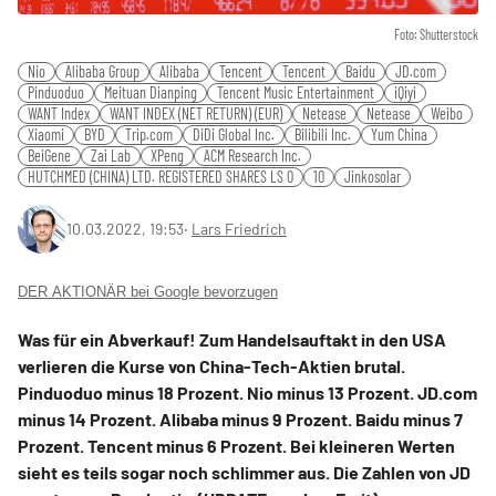
Foto: Shutterstock
Nio
Alibaba Group
Alibaba
Tencent
Tencent
Baidu
JD.com
Pinduoduo
Meituan Dianping
Tencent Music Entertainment
iQiyi
WANT Index
WANT INDEX (NET RETURN) (EUR)
Netease
Netease
Weibo
Xiaomi
BYD
Trip.com
DiDi Global Inc.
Bilibili Inc.
Yum China
BeiGene
Zai Lab
XPeng
ACM Research Inc.
HUTCHMED (CHINA) LTD. REGISTERED SHARES LS 0
10
Jinkosolar
10.03.2022, 19:53
‧
Lars Friedrich
DER AKTIONÄR bei Google bevorzugen
Was für ein Abverkauf! Zum Handelsauftakt in den USA
verlieren die Kurse von China-Tech-Aktien brutal.
Pinduoduo minus 18 Prozent. Nio minus 13 Prozent. JD.com
minus 14 Prozent. Alibaba minus 9 Prozent. Baidu minus 7
Prozent. Tencent minus 6 Prozent. Bei kleineren Werten
sieht es teils sogar noch schlimmer aus. Die Zahlen von JD