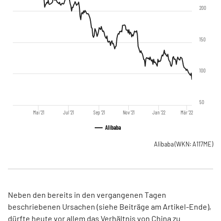
200
150
100
50
Mai '21
Jul '21
Sep '21
Nov '21
Jan '22
Mär '22
Alibaba
Alibaba
(WKN: A117ME)
Neben den bereits in den vergangenen Tagen
beschriebenen Ursachen (siehe Beiträge am Artikel-Ende),
dürfte heute vor allem das Verhältnis von China zu