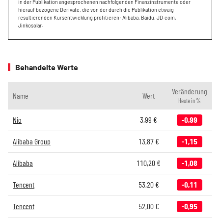
in der Publikation angesprochenen nachfolgenden Finanzinstrumente oder
hierauf bezogene Derivate, die von der durch die Publikation etwaig
resultierenden Kursentwicklung profitieren: Alibaba, Baidu, JD.com,
Jinkosolar.
Behandelte Werte
Veränderung
Name
Wert
Heute in %
Nio
3,99
€
-0,99
Alibaba Group
13,87
€
-1,15
Alibaba
110,20
€
-1,08
Tencent
53,20
€
-0,11
Tencent
52,00
€
-0,95