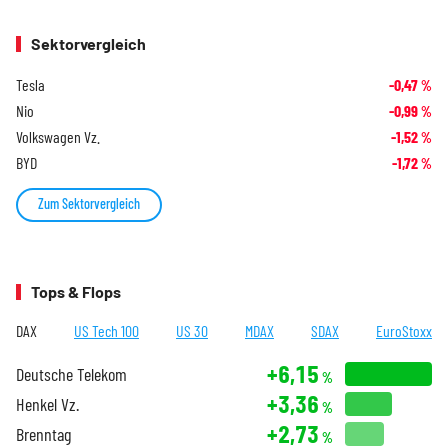
Sektorvergleich
Tesla
-0,47
%
Nio
-0,99
%
Volkswagen Vz.
-1,52
%
BYD
-1,72
%
Zum Sektorvergleich
Tops & Flops
DAX
US Tech 100
US 30
MDAX
SDAX
EuroStoxx
+6,15
Deutsche Telekom
%
+3,36
Henkel Vz.
%
+2,73
Brenntag
%