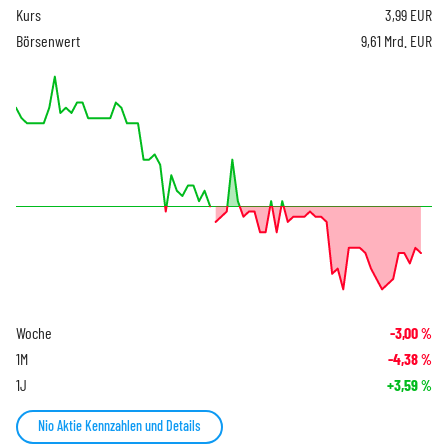
Kurs
3,99
EUR
Börsenwert
9,61 Mrd. EUR
Woche
-3,00
%
1M
-4,38
%
1J
+3,59
%
Nio Aktie Kennzahlen und Details