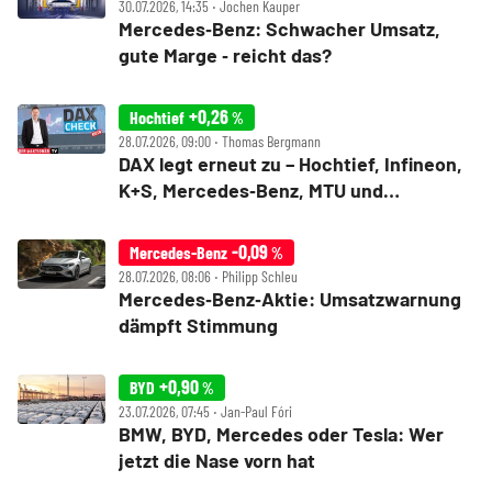
30.07.2026, 14:35 ‧ Jochen Kauper
Mercedes‑Benz: Schwacher Umsatz,
gute Marge ‑ reicht das?
+0,26
Hochtief
%
28.07.2026, 09:00 ‧ Thomas Bergmann
DAX legt erneut zu – Hochtief, Infineon,
K+S, Mercedes‑Benz, MTU und
Teamviewer im Check
-0,09
Mercedes-Benz
%
28.07.2026, 08:06 ‧ Philipp Schleu
Mercedes‑Benz‑Aktie: Umsatzwarnung
dämpft Stimmung
+0,90
BYD
%
23.07.2026, 07:45 ‧ Jan-Paul Fóri
BMW, BYD, Mercedes oder Tesla: Wer
jetzt die Nase vorn hat