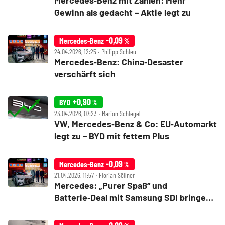
Mercedes‑Benz mit Zahlen: Mehr
Gewinn als gedacht – Aktie legt zu
-0,09
Mercedes-Benz
%
24.04.2026, 12:25 ‧ Philipp Schleu
Mercedes‑Benz: China‑Desaster
verschärft sich
+0,90
BYD
%
23.04.2026, 07:23 ‧ Marion Schlegel
VW, Mercedes‑Benz & Co: EU‑Automarkt
legt zu – BYD mit fettem Plus
-0,09
Mercedes-Benz
%
21.04.2026, 11:57 ‧ Florian Söllner
Mercedes: „Purer Spaß“ und
Batterie‑Deal mit Samsung SDI bringen
180 Prozent