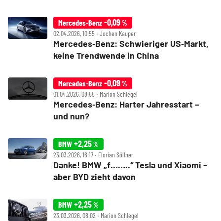
-0,09
Mercedes-Benz
%
02.04.2026, 10:55 ‧ Jochen Kauper
Mercedes‑Benz: Schwieriger US‑Markt,
keine Trendwende in China
-0,09
Mercedes-Benz
%
01.04.2026, 08:55 ‧ Marion Schlegel
Mercedes‑Benz: Harter Jahresstart –
und nun?
+2,25
BMW
%
23.03.2026, 16:17 ‧ Florian Söllner
Danke! BMW „f……..“ Tesla und Xiaomi –
aber BYD zieht davon
+2,25
BMW
%
23.03.2026, 08:02 ‧ Marion Schlegel