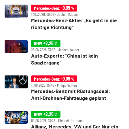
-0,09
Mercedes-Benz
%
17.07.2026, 09:36 ‧ Jochen Kauper
Mercedes‑Benz‑Aktie: „Es geht in die
richtige Richtung“
+2,25
BMW
%
26.06.2026, 13:45 ‧ Jochen Kauper
Auto‑Experte: "China ist kein
Spaziergang"
-0,09
Mercedes-Benz
%
11.06.2026, 15:45 ‧ Philipp Schleu
Mercedes‑Benz mit Rüstungsdeal:
Anti‑Drohnen‑Fahrzeuge geplant
+2,25
BMW
%
09.06.2026, 13:23 ‧ Michael Herrmann
Allianz, Mercedes, VW und Co: Nur ein