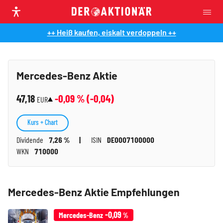
++ Heiß kaufen, eiskalt verdoppeln ++
Mercedes-Benz Aktie
47,18
-0,09
% (
-0,04
)
EUR
Kurs + Chart
Dividende
7,26 %
ISIN
DE0007100000
WKN
710000
Mercedes-Benz Aktie Empfehlungen
-0,09
Mercedes-Benz
%