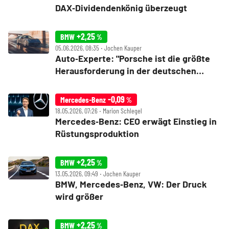
DAX‑Dividendenkönig überzeugt
+2,25
BMW
%
05.06.2026, 08:35 ‧ Jochen Kauper
Auto‑Experte: "Porsche ist die größte
Herausforderung in der deutschen
Autoindustrie"
-0,09
Mercedes-Benz
%
18.05.2026, 07:26 ‧ Marion Schlegel
Mercedes‑Benz: CEO erwägt Einstieg in
Rüstungsproduktion
+2,25
BMW
%
13.05.2026, 09:49 ‧ Jochen Kauper
BMW, Mercedes‑Benz, VW: Der Druck
wird größer
+2,25
BMW
%