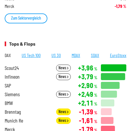
Merck
-1,79
%
Zum Sektorvergleich
Tops & Flops
DAX
US Tech 100
US 30
MDAX
SDAX
EuroStoxx
+3,96
Scout24
News
%
+3,79
Infineon
News
%
+2,90
SAP
%
+2,49
Siemens
News
%
+2,11
BMW
%
-1,39
Brenntag
News
%
-1,61
Munich Re
News
%
-1,79
Merck
%