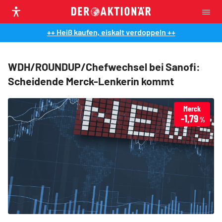
++ Heiß kaufen, eiskalt verdoppeln ++
WDH/ROUNDUP/Chefwechsel bei Sanofi:
Scheidende Merck-Lenkerin kommt
Merck
-1,79
%