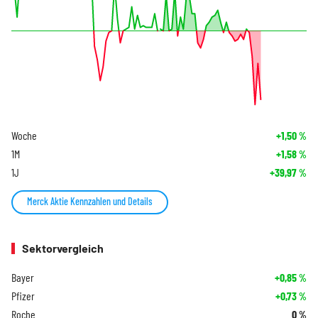
Woche
+1,50
%
1M
+1,58
%
1J
+39,97
%
Merck Aktie Kennzahlen und Details
Sektorvergleich
Bayer
+0,85
%
Pfizer
+0,73
%
Roche
0
%