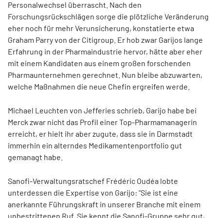
Personalwechsel überrascht. Nach den
Forschungsrückschlägen sorge die plötzliche Veränderung
eher noch für mehr Verunsicherung, konstatierte etwa
Graham Parry von der Citigroup. Er hob zwar Garijos lange
Erfahrung in der Pharmaindustrie hervor, hätte aber eher
mit einem Kandidaten aus einem großen forschenden
Pharmaunternehmen gerechnet. Nun bleibe abzuwarten,
welche Maßnahmen die neue Chefin ergreifen werde.
Michael Leuchten von Jefferies schrieb, Garijo habe bei
Merck zwar nicht das Profil einer Top-Pharmamanagerin
erreicht, er hielt ihr aber zugute, dass sie in Darmstadt
immerhin ein alterndes Medikamentenportfolio gut
gemanagt habe.
Sanofi-Verwaltungsratschef Frédéric Oudéa lobte
unterdessen die Expertise von Garijo: "Sie ist eine
anerkannte Führungskraft in unserer Branche mit einem
unbestrittenen Ruf. Sie kennt die Sanofi-Gruppe sehr gut,