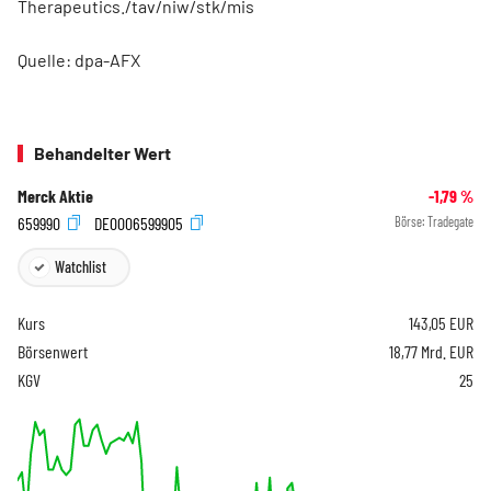
Therapeutics./tav/niw/stk/mis
Quelle: dpa-AFX
Behandelter Wert
Merck Aktie
-1,79
%
659990
DE0006599905
Börse:
Tradegate
Watchlist
Kurs
143,05
EUR
Börsenwert
18,77 Mrd. EUR
KGV
25