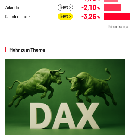
-2,10
Zalando
News
%
-3,26
Daimler Truck
News
%
Börse: Tradegate
Mehr zum Thema