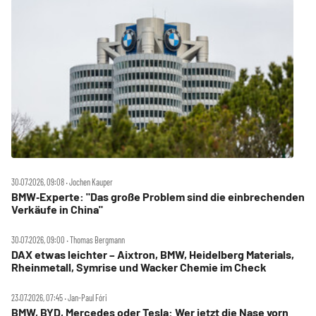
30.07.2026, 09:08 ‧ Jochen Kauper
BMW‑Experte: "Das große Problem sind die einbrechenden
Verkäufe in China"
30.07.2026, 09:00 ‧ Thomas Bergmann
DAX etwas leichter – Aixtron, BMW, Heidelberg Materials,
Rheinmetall, Symrise und Wacker Chemie im Check
23.07.2026, 07:45 ‧ Jan-Paul Fóri
BMW, BYD, Mercedes oder Tesla: Wer jetzt die Nase vorn