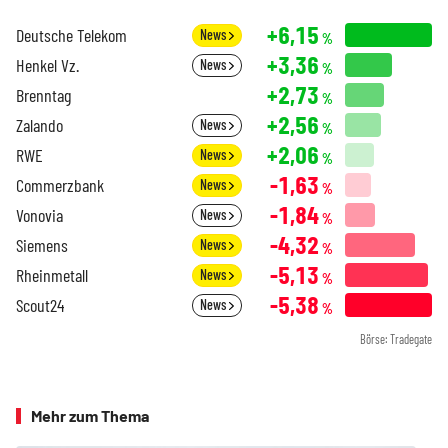
+6,15
Deutsche Telekom
News
%
+3,36
Henkel Vz.
News
%
+2,73
Brenntag
%
+2,56
Zalando
News
%
+2,06
RWE
News
%
-1,63
Commerzbank
News
%
-1,84
Vonovia
News
%
-4,32
Siemens
News
%
-5,13
Rheinmetall
News
%
-5,38
Scout24
News
%
Börse: Tradegate
Mehr zum Thema