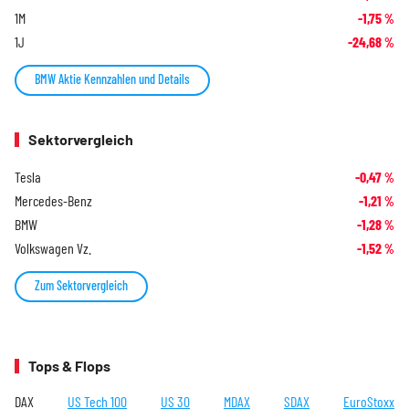
1M
-1,75
%
1J
-24,68
%
BMW Aktie Kennzahlen und Details
Sektorvergleich
Tesla
-0,47
%
Mercedes-Benz
-1,21
%
BMW
-1,28
%
Volkswagen Vz.
-1,52
%
Zum Sektorvergleich
Tops & Flops
DAX
US Tech 100
US 30
MDAX
SDAX
EuroStoxx