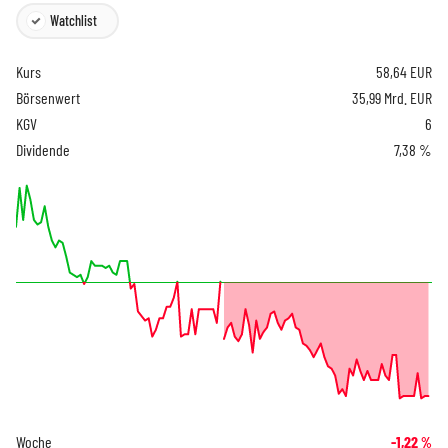
Watchlist
Kurs
58,64
EUR
Börsenwert
35,99 Mrd. EUR
KGV
6
Dividende
7,38 %
Woche
-1,22
%