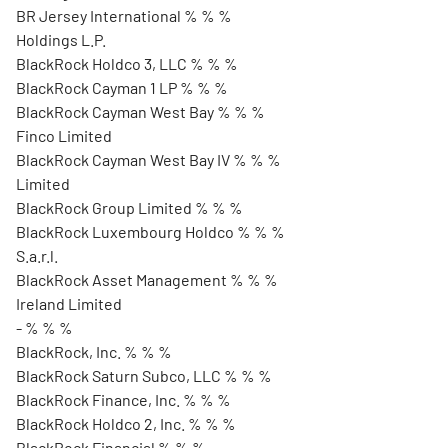
BR Jersey International % % %
Holdings L.P.
BlackRock Holdco 3, LLC % % %
BlackRock Cayman 1 LP % % %
BlackRock Cayman West Bay % % %
Finco Limited
BlackRock Cayman West Bay IV % % %
Limited
BlackRock Group Limited % % %
BlackRock Luxembourg Holdco % % %
S.a.r.l.
BlackRock Asset Management % % %
Ireland Limited
- % % %
BlackRock, Inc. % % %
BlackRock Saturn Subco, LLC % % %
BlackRock Finance, Inc. % % %
BlackRock Holdco 2, Inc. % % %
BlackRock Financial % % %