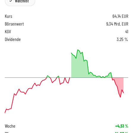
Watchlist
Kurs
64,14
EUR
Börsenwert
9,34 Mrd. EUR
KGV
41
Dividende
3,25 %
Woche
+4,51
%