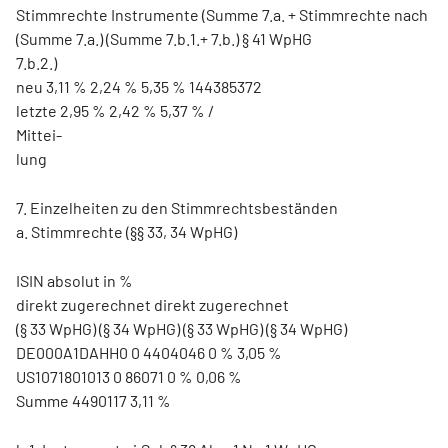
Stimmrechte Instrumente (Summe 7.a. + Stimmrechte nach
(Summe 7.a.) (Summe 7.b.1.+ 7.b.) § 41 WpHG
7.b.2.)
neu 3,11 % 2,24 % 5,35 % 144385372
letzte 2,95 % 2,42 % 5,37 % /
Mittei-
lung
7. Einzelheiten zu den Stimmrechtsbeständen
a. Stimmrechte (§§ 33, 34 WpHG)
ISIN absolut in %
direkt zugerechnet direkt zugerechnet
(§ 33 WpHG) (§ 34 WpHG) (§ 33 WpHG) (§ 34 WpHG)
DE000A1DAHH0 0 4404046 0 % 3,05 %
US1071801013 0 86071 0 % 0,06 %
Summe 4490117 3,11 %