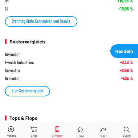
1M
+14,53
%
1J
+19,06
%
Brenntag Aktie Kennzahlen und Details
Sektorvergleich
Handeln
Givaudan
+0,91
%
Evonik Industries
-0,33
%
Covestro
-0,66
%
Brenntag
-1,05
%
Zum Sektorvergleich
Tops & Flops
Brenntag
Aktie jetzt handeln?
DAX
US Tech 100
US 30
MDAX
SDAX
EuroStoxx