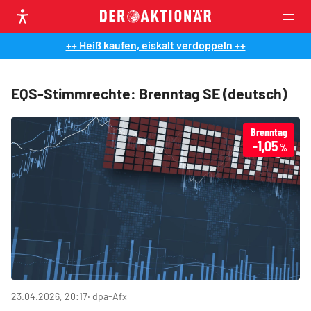
++ Heiß kaufen, eiskalt verdoppeln ++
EQS-Stimmrechte: Brenntag SE (deutsch)
Brenntag
-1,05
%
23.04.2026, 20:17
‧ dpa-Afx