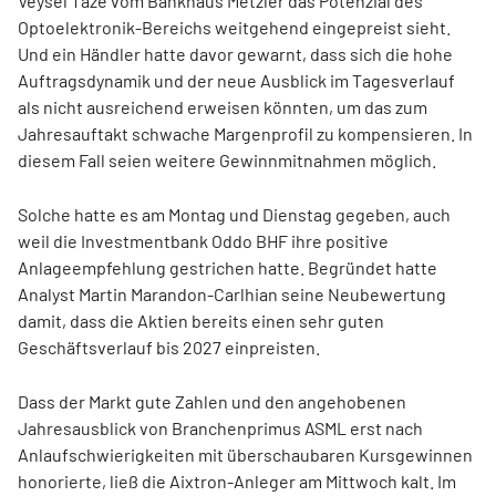
Veysel Taze vom Bankhaus Metzler das Potenzial des
Optoelektronik-Bereichs weitgehend eingepreist sieht.
Und ein Händler hatte davor gewarnt, dass sich die hohe
Auftragsdynamik und der neue Ausblick im Tagesverlauf
als nicht ausreichend erweisen könnten, um das zum
Jahresauftakt schwache Margenprofil zu kompensieren. In
diesem Fall seien weitere Gewinnmitnahmen möglich.
Solche hatte es am Montag und Dienstag gegeben, auch
weil die Investmentbank Oddo BHF ihre positive
Anlageempfehlung gestrichen hatte. Begründet hatte
Analyst Martin Marandon-Carlhian seine Neubewertung
damit, dass die Aktien bereits einen sehr guten
Geschäftsverlauf bis 2027 einpreisten.
Dass der Markt gute Zahlen und den angehobenen
Jahresausblick von Branchenprimus ASML
erst nach
Anlaufschwierigkeiten mit überschaubaren Kursgewinnen
honorierte, ließ die Aixtron-Anleger am Mittwoch kalt. Im