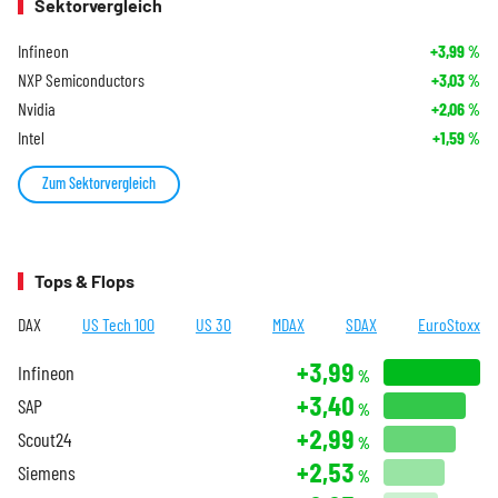
Sektorvergleich
Infineon
+3,99
%
NXP Semiconductors
+3,03
%
Nvidia
+2,06
%
Intel
+1,59
%
Zum Sektorvergleich
Tops & Flops
DAX
US Tech 100
US 30
MDAX
SDAX
EuroStoxx
+3,99
Infineon
%
+3,40
SAP
%
+2,99
Scout24
%
+2,53
Siemens
%