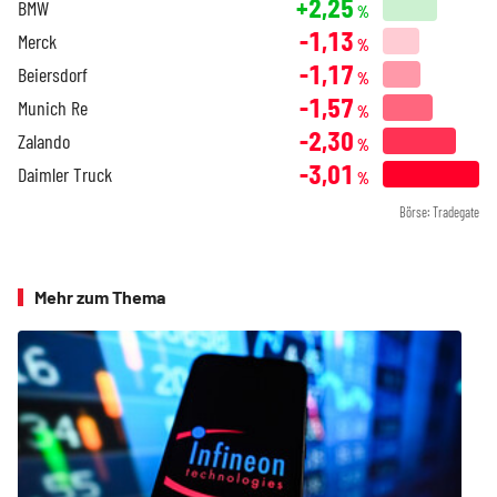
+2,25
BMW
%
-1,13
Merck
%
-1,17
Beiersdorf
%
-1,57
Munich Re
%
-2,30
Zalando
%
-3,01
Daimler Truck
%
Börse: Tradegate
Mehr zum Thema