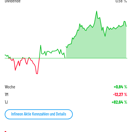
Dividende
0,58 %
Woche
+0,84
%
1M
-12,27
%
1J
+82,64
%
Infineon Aktie Kennzahlen und Details