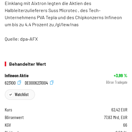
Einklang mit Aixtron legten die Aktien des
Halbleiterzulieferers Suss Microtec
, des Tech-
Unternehmens PVA Tepla
und des Chipkonzerns Infineon
um bis zu 4,4 Prozent zu./gl/lew/nas
Quelle: dpa-AFX
Behandelter Wert
Infineon Aktie
+3,99
%
623100
DE0006231004
Börse:
Tradegate
Watchlist
Kurs
62,42
EUR
Börsenwert
77,83 Mrd. EUR
KGV
66