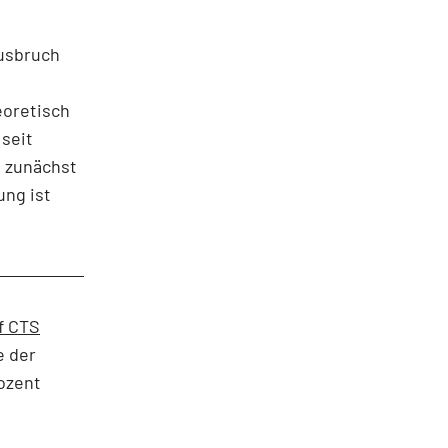
Ausbruch
eoretisch
 seit
t zunächst
ung ist
f CTS
e der
ozent