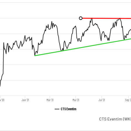
 '20
Jan '21
Mär '21
Mai '21
Jul '21
Sep '
CTS Eventim
CTS Eventim
(WK