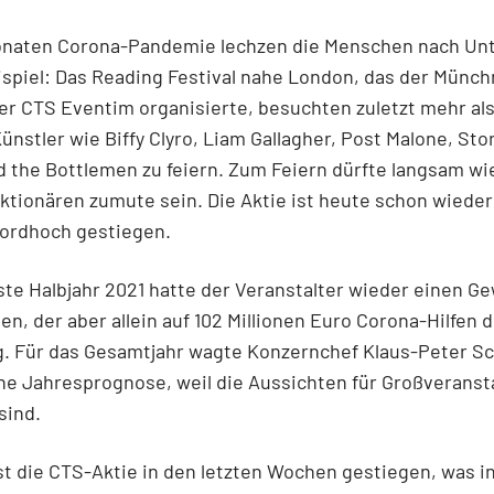
onaten Corona-Pandemie lechzen die Menschen nach Unt
spiel: Das Reading Festival nahe London, das der Münch
er CTS Eventim organisierte, besuchten zuletzt mehr als
ünstler wie Biffy Clyro, Liam Gallagher, Post Malone, St
d the Bottlemen zu feiern. Zum Feiern dürfte langsam w
tionären zumute sein. Die Aktie ist heute schon wieder 
ordhoch gestiegen.
ste Halbjahr 2021 hatte der Veranstalter wieder einen G
n, der aber allein auf 102 Millionen Euro Coro­na-Hilfen 
g. Für das Gesamtjahr wagte Konzernchef Klaus-Peter S
ne Jahresprognose, weil die Aussichten für Großverans
sind.
t die CTS-Aktie in den letzten Wochen gestiegen, was i