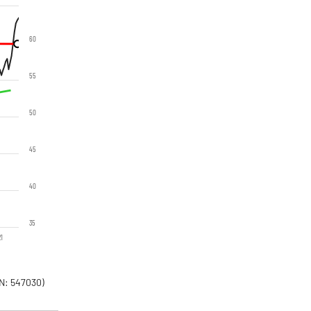
60
55
50
45
40
35
21
N: 547030)