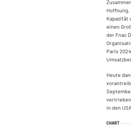
Zusammenh
Hoffnung, 
Kapazität 
einen Groß
der Fnac 
Organisati
Paris 202
Umsatzbeit
Heute dann
vorantreib
September
vertrieben
in den USA