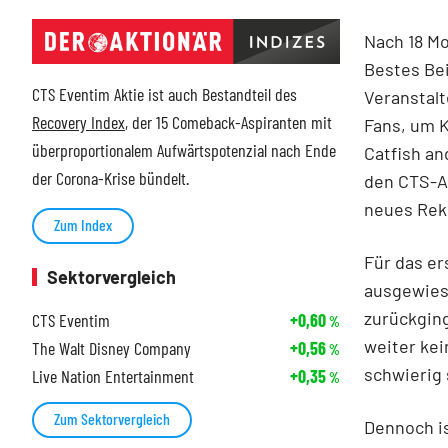
Nach 18 M
Bestes Bei
CTS Eventim Aktie ist auch Bestandteil des
Veranstalt
Recovery Index
, der 15 Comeback-Aspiranten mit
Fans, um K
überproportionalem Aufwärtspotenzial nach Ende
Catfish an
der Corona-Krise bündelt.
den CTS-Ak
neues Rek
Zum Index
Für das er
Sektorvergleich
ausgewiese
zurückgin
CTS Eventim
+0,60
%
weiter kei
The Walt Disney Company
+0,56
%
schwierig 
Live Nation Entertainment
+0,35
%
Zum Sektorvergleich
Dennoch is