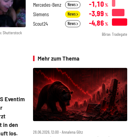
-1,10
Mercedes-Benz
News
%
-3,99
Siemens
News
%
-4,86
Scout24
News
%
o: Shutterstock
Börse: Tradegate
Mehr zum Thema
TS Eventim
r
rzt
t in den
28.06.2026, 12:00 ‧ Annalena Götz
ft los.