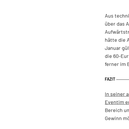
Aus techni
über das A
Aufwärtst
hätte die 
Januar gül
die 60-Eur
ferner im 
In seiner 
Eventim e
Bereich u
Gewinn mö