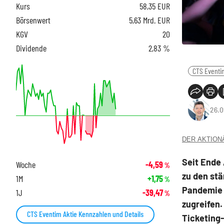
Kurs
58,35
EUR
Börsenwert
5,63 Mrd. EUR
KGV
20
Dividende
2,83 %
CTS Eventi
26.0
DER AKTIONÄR
Seit Ende 
Woche
-4,59
%
zu den stä
1M
+1,75
%
Pandemie u
1J
-39,47
%
zugreifen.
CTS Eventim Aktie Kennzahlen und Details
Ticketing