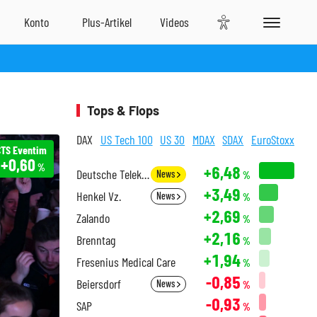
Tops & Flops
DAX
US Tech 100
US 30
MDAX
SDAX
EuroStoxx
CTS Eventim
+0,60
%
+6,48
Deutsche Telekom
News
%
+3,49
Henkel Vz.
News
%
+2,69
Zalando
%
+2,16
Brenntag
%
+1,94
Fresenius Medical Care
%
-0,85
Beiersdorf
News
%
-0,93
SAP
%