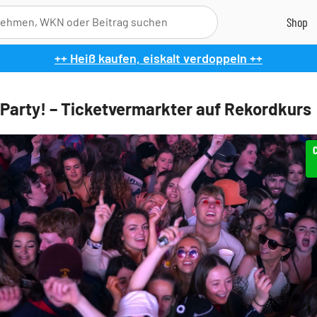
++ Heiß kaufen, eiskalt verdoppeln ++
 Party! – Ticketvermarkter auf Rekordkurs