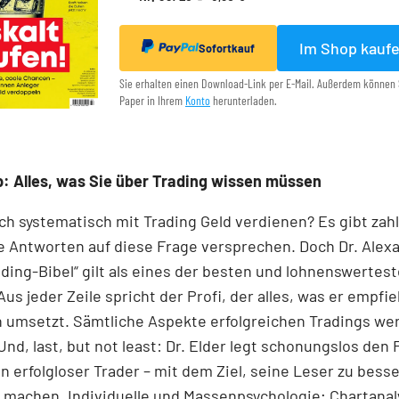
Im Shop kauf
Sofortkauf
Sie erhalten einen Download-Link per E-Mail. Außerdem können 
Paper in Ihrem
Konto
herunterladen.
: Alles, was Sie über Trading wissen müssen
ch systematisch mit Trading Geld verdienen? Es gibt zah
e Antworten auf diese Frage versprechen. Doch Dr. Alex
ading-Bibel“ gilt als eines der besten und lohnenswertes
Aus jeder Zeile spricht der Profi, der alles, was er empfie
h umsetzt. Sämtliche Aspekte erfolgreichen Tradings we
 Und, last, but not least: Dr. Elder legt schonungslos den 
 erfolgloser Trader – mit dem Ziel, seine Leser zu bess
 machen. Individuelle und Massenpsychologie; Chartanal