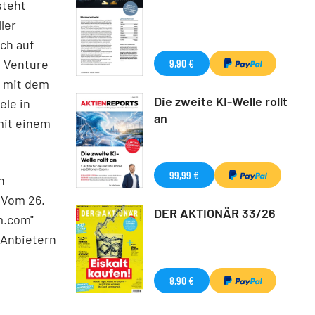
steht
ler
ch auf
t Venture
9,90 €
n mit dem
Die zweite KI-Welle rollt
ele in
an
mit einem
99,99 €
n
 Vom 26.
DER AKTIONÄR 33/26
m.com"
n Anbietern
8,90 €