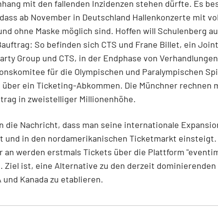
ang mit den fallenden Inzidenzen stehen dürfte. Es be
dass ab November in Deutschland Hallenkonzerte mit vol
und ohne Maske möglich sind. Hoffen will Schulenberg au
auftrag: So befinden sich CTS und Frane Billet, ein Join
Darty Group und CTS, in der Endphase von Verhandlunge
onskomitee für die Olympischen und Paralympischen Spi
4 über ein Ticketing-Abkommen. Die Münchner rechnen 
rag in zweistelliger Millionenhöhe.
 die Nachricht, dass man seine internationale Expansio
t und in den nordamerikanischen Ticketmarkt einsteigt.
 an werden erstmals Tickets über die Plattform "eventi
. Ziel ist, eine Alternative zu den derzeit dominierende
 und Kanada zu etablieren.