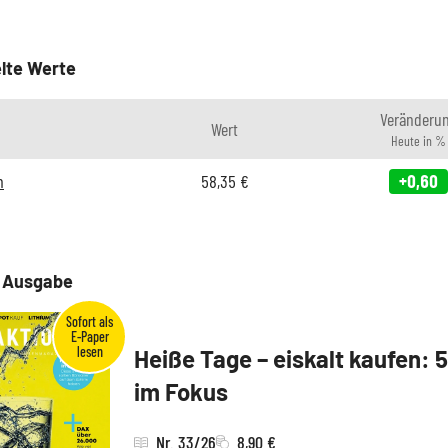
lte Werte
Veränderu
Wert
Heute in %
m
58,35
€
+0,60
e Ausgabe
Heiße Tage – eiskalt kaufen: 
im Fokus
Nr. 33/26
8,90 €