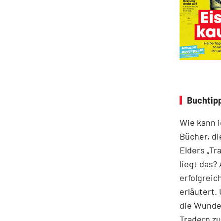
Buchtipp
Wie kann i
Bücher, di
Elders „Tr
liegt das? 
erfolgreic
erläutert.
die Wunden
Tradern zu