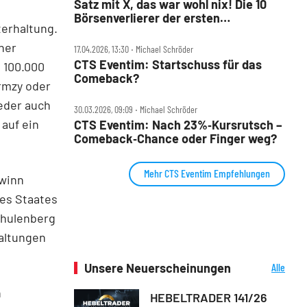
Satz mit X, das war wohl nix! Die 10
Börsenverlierer der ersten
erhaltung.
Jahreshälfte
ner
17.04.2026, 13:30 ‧ Michael Schröder
CTS Eventim: Startschuss für das
 100.000
Comeback?
ormzy oder
ieder auch
30.03.2026, 09:09 ‧ Michael Schröder
auf ein
CTS Eventim: Nach 23%‑Kursrutsch –
Comeback‑Chance oder Finger weg?
Mehr CTS Eventim Empfehlungen
ewinn
des Staates
chulenberg
taltungen
Unsere Neuerscheinungen
Alle
Neuerscheinungen
n
HEBELTRADER 141/26