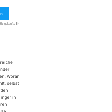
en
Sie gekaufte E-
lreiche
ander
ten. Woran
hlt, selbst
rden
Finger in
eren
yse;