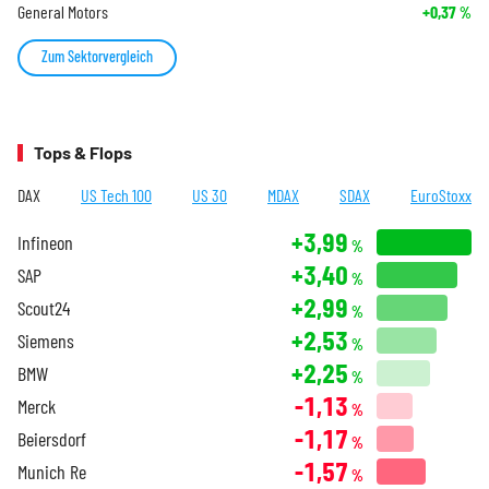
General Motors
+0,37
%
Zum Sektorvergleich
Tops & Flops
DAX
US Tech 100
US 30
MDAX
SDAX
EuroStoxx
+3,99
Infineon
%
+3,40
SAP
%
+2,99
Scout24
%
+2,53
Siemens
%
+2,25
BMW
%
-1,13
Merck
%
-1,17
Beiersdorf
%
-1,57
Munich Re
%