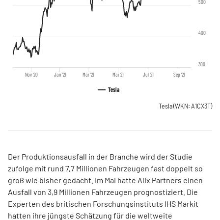
500
400
300
Nov '20
Jan '21
Mär '21
Mai '21
Jul '21
Sep '21
Tesla
Tesla
(WKN: A1CX3T)
Der Produktionsausfall in der Branche wird der Studie
zufolge mit rund 7,7 Millionen Fahrzeugen fast doppelt so
groß wie bisher gedacht. Im Mai hatte Alix Partners einen
Ausfall von 3,9 Millionen Fahrzeugen prognostiziert. Die
Experten des britischen Forschungsinstituts IHS Markit
hatten ihre jüngste Schätzung für die weltweite