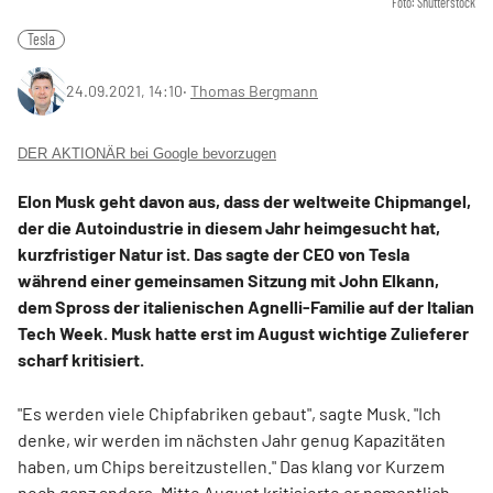
Foto: Shutterstock
Tesla
24.09.2021, 14:10
‧
Thomas Bergmann
DER AKTIONÄR bei Google bevorzugen
Elon Musk geht davon aus, dass der weltweite Chipmangel,
der die Autoindustrie in diesem Jahr heimgesucht hat,
kurzfristiger Natur ist. Das sagte der CEO von Tesla
während einer gemeinsamen Sitzung mit John Elkann,
dem Spross der italienischen Agnelli-Familie auf der Italian
Tech Week. Musk hatte erst im August wichtige Zulieferer
scharf kritisiert.
"Es werden viele Chipfabriken gebaut", sagte Musk. "Ich
denke, wir werden im nächsten Jahr genug Kapazitäten
haben, um Chips bereitzustellen." Das klang vor Kurzem
noch ganz anders. Mitte August kritisierte er namentlich