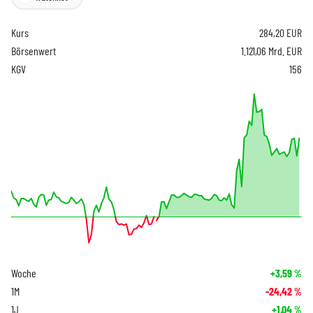
Kurs
284,20
EUR
Börsenwert
1.121,06 Mrd. EUR
KGV
156
Woche
+3,59
%
1M
-24,42
%
1J
+1,04
%