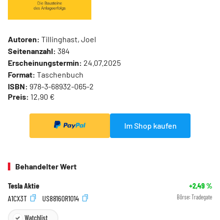
Autoren:
Tillinghast, Joel
Seitenanzahl:
384
Erscheinungstermin:
24.07.2025
Format:
Taschenbuch
ISBN:
978-3-68932-065-2
Preis:
12,90 €
Im Shop kaufen
Behandelter Wert
Tesla Aktie
+2,49
%
A1CX3T
US88160R1014
Börse:
Tradegate
Watchlist