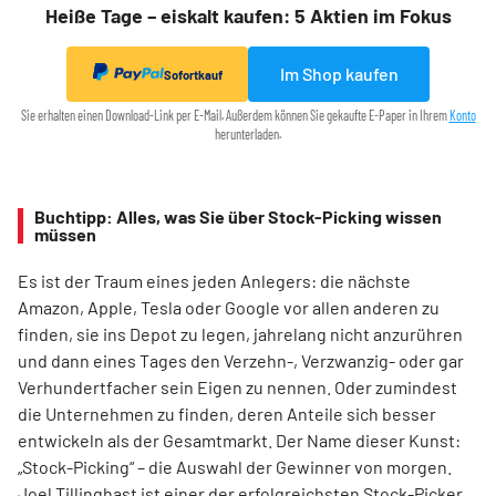
Heiße Tage – eiskalt kaufen: 5 Aktien im Fokus
Im Shop kaufen
Sofortkauf
Sie erhalten einen Download-Link per E-Mail. Außerdem können Sie gekaufte E-Paper in Ihrem
Konto
herunterladen.
Buchtipp: Alles, was Sie über Stock-Picking wissen
müssen
Es ist der Traum eines jeden Anlegers: die nächste
Amazon, Apple, Tesla oder Google vor allen anderen zu
finden, sie ins Depot zu legen, jahrelang nicht anzurühren
und dann eines Tages den Verzehn-, Verzwanzig- oder gar
Verhundertfacher sein Eigen zu nennen. Oder zumindest
die Unternehmen zu finden, deren Anteile sich besser
entwickeln als der Gesamtmarkt. Der Name dieser Kunst:
„Stock-Picking“ – die Auswahl der Gewinner von morgen.
Joel Tillinghast ist einer der erfolgreichsten Stock-Picker