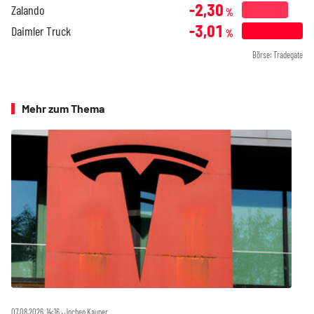
-2,30
Zalando
%
-3,01
Daimler Truck
%
Börse: Tradegate
Mehr zum Thema
07.08.2026, 14:16 ‧ Jochen Kauper