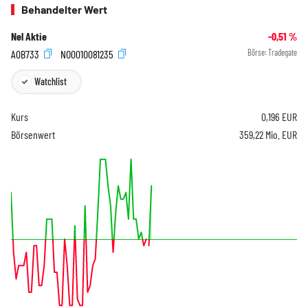
Behandelter Wert
Nel Aktie
-0,51
%
A0B733
NO0010081235
Börse:
Tradegate
Watchlist
Kurs
0,196
EUR
Börsenwert
359,22 Mio. EUR