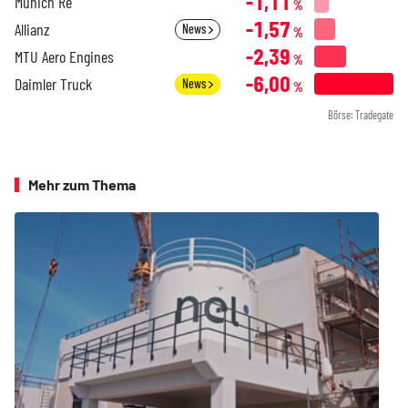
-1,11
Munich Re
%
-1,57
Allianz
News
%
-2,39
MTU Aero Engines
%
-6,00
Daimler Truck
News
%
Börse: Tradegate
Mehr zum Thema