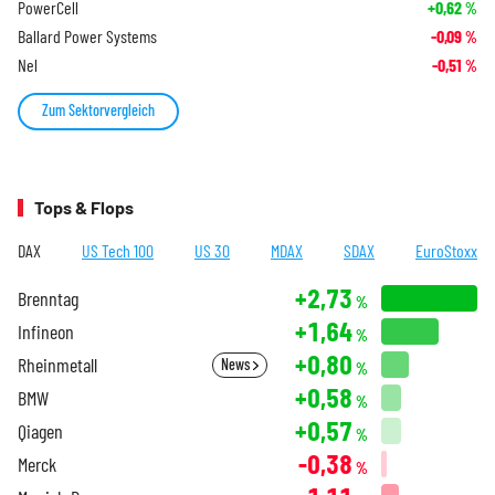
PowerCell
+0,62
%
Ballard Power Systems
-0,09
%
Nel
-0,51
%
Zum Sektorvergleich
Tops & Flops
DAX
US Tech 100
US 30
MDAX
SDAX
EuroStoxx
+2,73
Brenntag
%
+1,64
Infineon
%
+0,80
Rheinmetall
News
%
+0,58
BMW
%
+0,57
Qiagen
%
-0,38
Merck
%