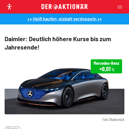
++ Heiß kaufen, eiskalt verdoppeln ++
Daimler: Deutlich höhere Kurse bis zum
Jahresende!
Mercedes-Benz
+0,01
%
Foto: Shutterstock