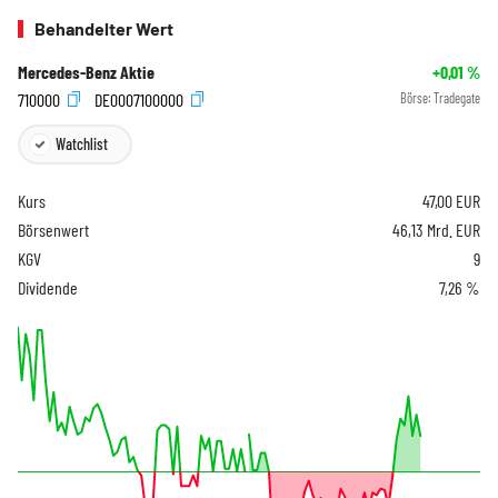
Behandelter Wert
Mercedes-Benz Aktie
+0,01
%
710000
DE0007100000
Börse:
Tradegate
Watchlist
Kurs
47,00
EUR
Börsenwert
46,13 Mrd. EUR
KGV
9
Dividende
7,26 %