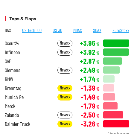
Tops & Flops
DAX
US Tech 100
US 30
MDAX
SDAX
EuroStoxx
+3,96
Scout24
News
%
+3,92
Infineon
News
%
+2,87
SAP
%
+2,49
Siemens
News
%
+1,74
BMW
%
-1,39
Brenntag
News
%
-1,49
Munich Re
News
%
-1,79
Merck
%
-2,50
Zalando
News
%
-3,26
Daimler Truck
News
%