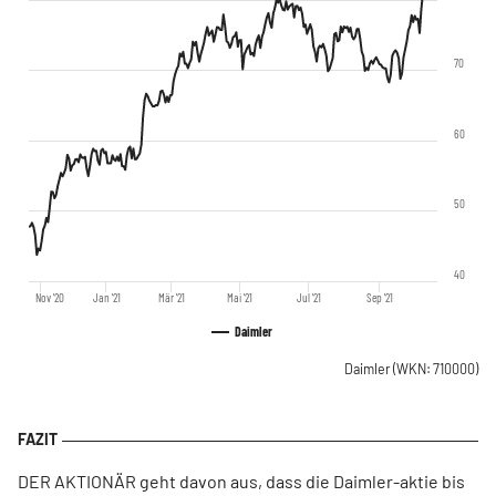
70
60
50
40
Nov '20
Jan '21
Mär '21
Mai '21
Jul '21
Sep '21
Daimler
Daimler
(WKN: 710000)
DER AKTIONÄR geht davon aus, dass die Daimler-aktie bis