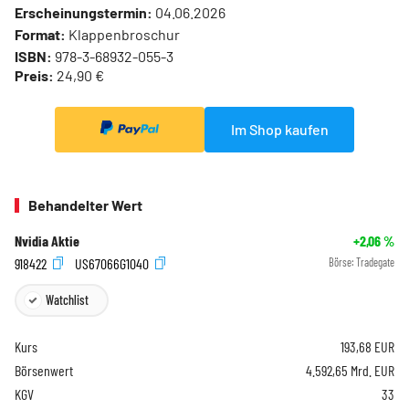
Erscheinungstermin:
04.06.2026
Format:
Klappenbroschur
ISBN:
978-3-68932-055-3
Preis:
24,90 €
Im Shop kaufen
Behandelter Wert
Nvidia Aktie
+2,06
%
918422
US67066G1040
Börse:
Tradegate
Watchlist
Kurs
193,68
EUR
Börsenwert
4.592,65 Mrd. EUR
KGV
33