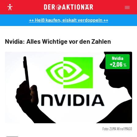
++ Heiß kaufen, eiskalt verdoppeln ++
Nvidia: Alles Wichtige vor den Zahlen
Nvidia
+2,06
%
Foto: ZUMA Wire/IMAGO