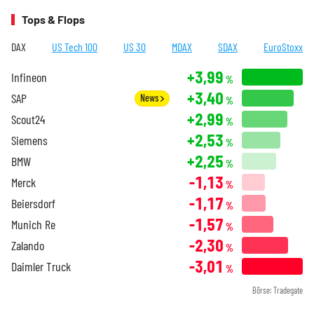
Tops & Flops
DAX
US Tech 100
US 30
MDAX
SDAX
EuroStoxx
+3,99
Infineon
%
+3,40
SAP
News
%
+2,99
Scout24
%
+2,53
Siemens
%
+2,25
BMW
%
-1,13
Merck
%
-1,17
Beiersdorf
%
-1,57
Munich Re
%
-2,30
Zalando
%
-3,01
Daimler Truck
%
Börse: Tradegate