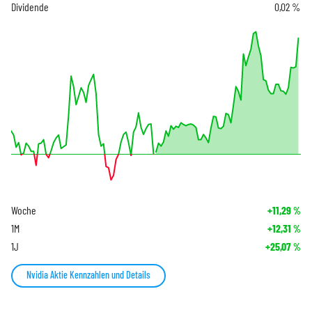
Dividende
0,02 %
Woche
+11,29
%
1M
+12,31
%
1J
+25,07
%
Nvidia Aktie Kennzahlen und Details