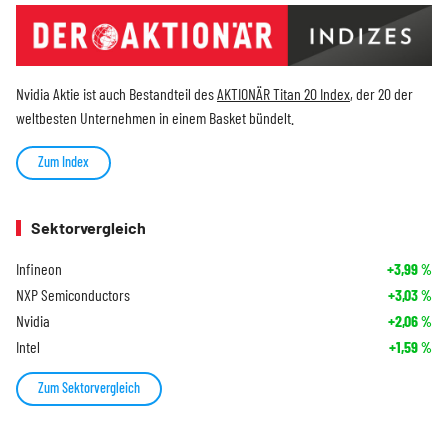
Nvidia Aktie ist auch Bestandteil des
AKTIONÄR Titan 20 Index
, der 20 der
weltbesten Unternehmen in einem Basket bündelt.
Zum Index
Sektorvergleich
Infineon
+3,99
%
NXP Semiconductors
+3,03
%
Nvidia
+2,06
%
Intel
+1,59
%
Zum Sektorvergleich