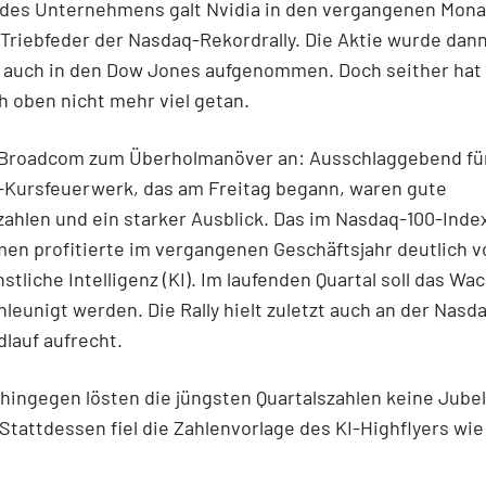
 des Unternehmens galt Nvidia in den vergangenen Mona
 Triebfeder der Nasdaq-Rekordrally. Die Aktie wurde dan
auch in den Dow Jones aufgenommen. Doch seither hat 
h oben nicht mehr viel getan.
 Broadcom zum Überholmanöver an: Ausschlaggebend fü
Kursfeuerwerk, das am Freitag begann, waren gute
ahlen und ein starker Ausblick. Das im Nasdaq-100-Index
en profitierte im vergangenen Geschäftsjahr deutlich
tliche Intelligenz (KI). Im laufenden Quartal soll das W
leunigt werden. Die Rally hielt zuletzt auch an der Nas
lauf aufrecht.
 hingegen lösten die jüngsten Quartalszahlen keine Jub
Stattdessen fiel die Zahlenvorlage des KI-Highflyers wi