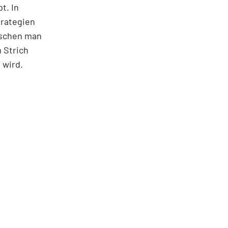
t. In
trategien
ischen man
 Strich
 wird.