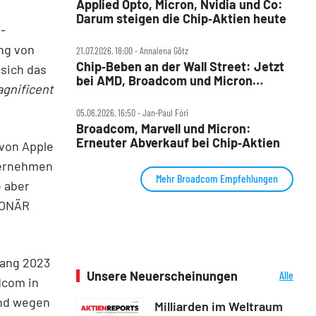
Applied Opto, Micron, Nvidia und Co:
Darum steigen die Chip‑Aktien heute
-
ng von
21.07.2026, 18:00 ‧ Annalena Götz
Chip‑Beben an der Wall Street: Jetzt
 sich das
bei AMD, Broadcom und Micron
gnificent
zugreifen?
05.06.2026, 16:50 ‧ Jan-Paul Fóri
Broadcom, Marvell und Micron:
Erneuter Abverkauf bei Chip‑Aktien
 von Apple
nternehmen
Mehr Broadcom Empfehlungen
 aber
IONÄR
fang 2023
Unsere Neuerscheinungen
Alle
dcom in
Neuerscheinungen
und wegen
Milliarden im Weltraum