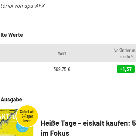
terial von dpa-AFX
lte Werte
Veränderun
Wert
Heute in %
369,75
€
+1,37
e Ausgabe
Heiße Tage – eiskalt kaufen: 
im Fokus