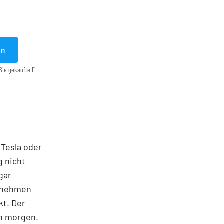
en
Sie gekaufte E-
 Tesla oder
g nicht
gar
ernehmen
kt. Der
on morgen.