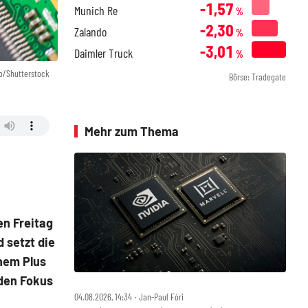
-1,57
Munich Re
%
-2,30
Zalando
%
-3,01
Daimler Truck
%
o/Shutterstock
Börse: Tradegate
Mehr zum Thema
n Freitag
 setzt die
nem Plus
 den Fokus
04.08.2026, 14:34 ‧ Jan-Paul Fóri