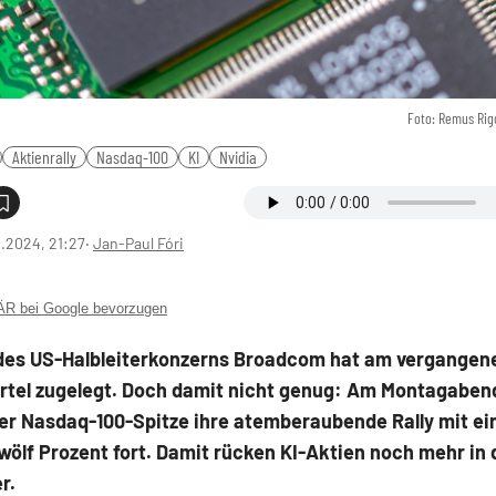
Foto: Remus Rig
Aktienrally
Nasdaq-100
KI
Nvidia
2.2024, 21:27
‧
Jan-Paul Fóri
 bei Google bevorzugen
 des US-Halbleiterkonzerns Broadcom hat am vergangene
rtel zugelegt. Doch damit nicht genug: Am Montagabend
der Nasdaq-100-Spitze ihre atemberaubende Rally mit ei
wölf Prozent fort. Damit rücken KI-Aktien noch mehr in
er.