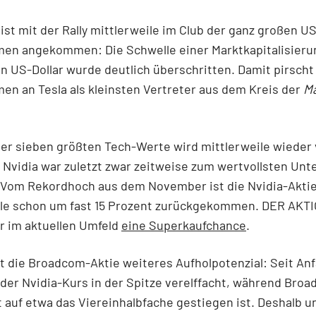
st mit der Rally mittlerweile im Club der ganz großen US
en angekommen: Die Schwelle einer Marktkapitalisieru
ion US-Dollar wurde deutlich überschritten. Damit pirscht
n an Tesla als kleinsten Vertreter aus dem Kreis der
Ma
der sieben größten Tech-Werte wird mittlerweile wieder
 Nvidia war zuletzt zwar zeitweise zum wertvollsten U
. Vom Rekordhoch aus dem November ist die Nvidia-Aktie
ile schon um fast 15 Prozent zurückgekommen. DER AKT
r im aktuellen Umfeld
eine Superkaufchance
.
t die Broadcom-Aktie weiteres Aufholpotenzial: Seit An
 der Nvidia-Kurs in der Spitze verelffacht, während Broa
t auf etwa das Viereinhalbfache gestiegen ist. Deshalb 