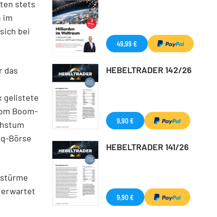
ten stets
n im
sich bei
49,99 €
HEBELTRADER 142/26
r das
 gelistete
 vom Boom-
9,90 €
achstum
daq-Börse
HEBELTRADER 141/26
elstürme
e erwartet
9,90 €