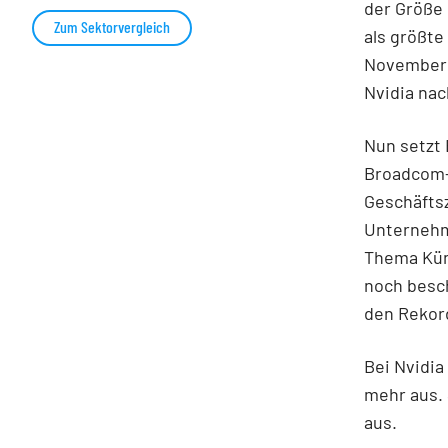
der Größe
Zum Sektorvergleich
als größte
November 
Nvidia nac
Nun setzt
Broadcom-
Geschäftsz
Unternehm
Thema Küns
noch besch
den Rekord
Bei Nvidia
mehr aus. 
aus.