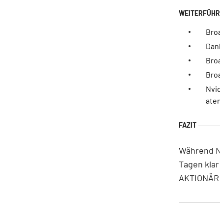
Bro
Dank
Bro
Broa
Nvid
ate
Während Nv
Tagen klar
AKTIONÄR 