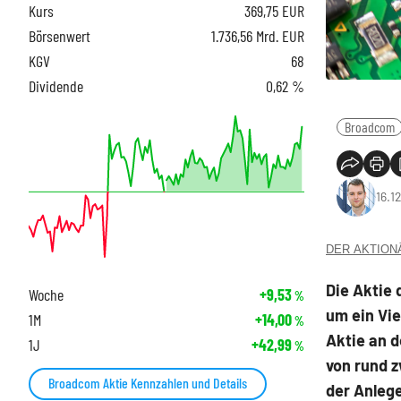
Kurs
369,75
EUR
Börsenwert
1.736,56 Mrd. EUR
KGV
68
Dividende
0,62 %
Broadcom
16.1
DER AKTIONÄR
Die Aktie
Woche
+9,53
%
um ein Vie
1M
+14,00
%
Aktie an 
1J
+42,99
%
von rund z
Broadcom Aktie Kennzahlen und Details
der Anleg