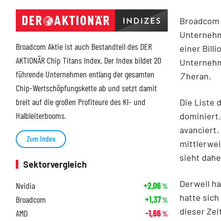
Broadcom i
Unternehm
Broadcom Aktie ist auch Bestandteil des DER
einer Bill
AKTIONÄR Chip Titans Index. Der Index bildet 20
Unternehme
führende Unternehmen entlang der gesamten
7
heran.
Chip-Wertschöpfungskette ab und setzt damit
breit auf die großen Profiteure des KI- und
Die Liste 
Halbleiterbooms.
dominiert.
avanciert
Zum Index
mittlerwe
sieht dahe
Sektorvergleich
Derweil ha
Nvidia
+2,06
%
hatte sich
Broadcom
+1,37
%
dieser Zei
AMD
-1,66
%