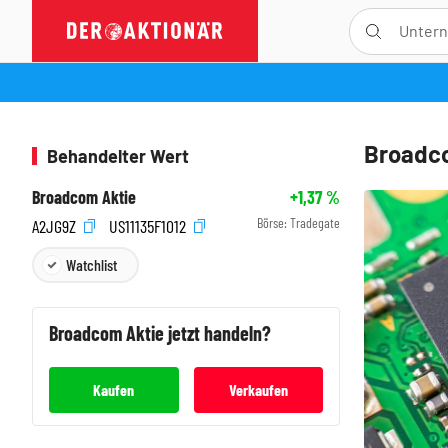
Broadco
Behandelter Wert
Broadcom Aktie
+1,37
%
Börse:
Tradegate
A2JG9Z
US11135F1012
Watchlist
Broadcom
Aktie jetzt handeln?
Kaufen
Verkaufen