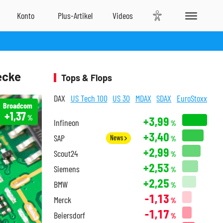
ecke
Tops & Flops
DAX
US Tech 100
US 30
MDAX
SDAX
EuroStoxx
Broadcom
+1,37
%
+3,99
Infineon
%
+3,40
SAP
News
%
+2,99
Scout24
%
+2,53
Siemens
%
+2,25
BMW
%
-1,13
Merck
%
-1,17
Beiersdorf
%