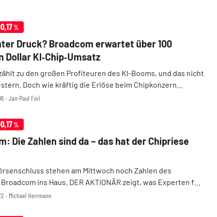
-0,17
%
nter Druck? Broadcom erwartet über 100
en Dollar KI‑Chip‑Umsatz
ählt zu den großen Profiteuren des KI-Booms, und das nicht
estern. Doch wie kräftig die Erlöse beim Chipkonzern
 sprudeln, hat Anleger dennoch überrascht. Denn
6 ‧ Jan-Paul Fóri
ch präsentierte Broadcom am Mittwochabend Zah ...
-0,17
%
: Die Zahlen sind da – das hat der Chipriese
rsenschluss stehen am Mittwoch noch Zahlen des
 Broadcom ins Haus. DER AKTIONÄR zeigt, was Experten für
werk des Konzerns erwartet hatten, ob Broadcom den
22 ‧ Michael Herrmann
n gerecht wurde und wie die ersten Reaktionen des M ...