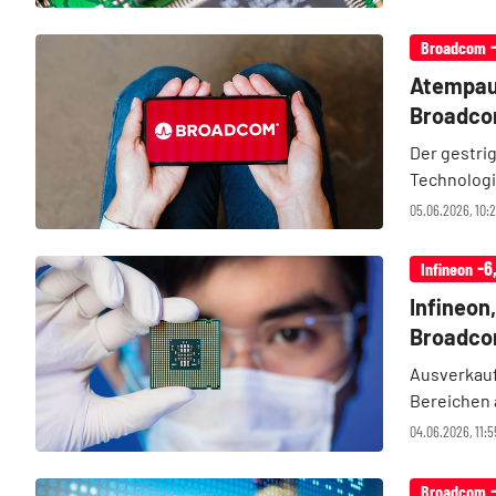
Broadcom
Atempau
Broadcom
Der gestri
Technologi
Daten des 
05.06.2026, 10:
Hinter den 
-6
Infineon
Infineon,
Broadcom
Ausverkauf
Bereichen 
Prozent bi
04.06.2026, 11:5
unter Druck
Broadcom