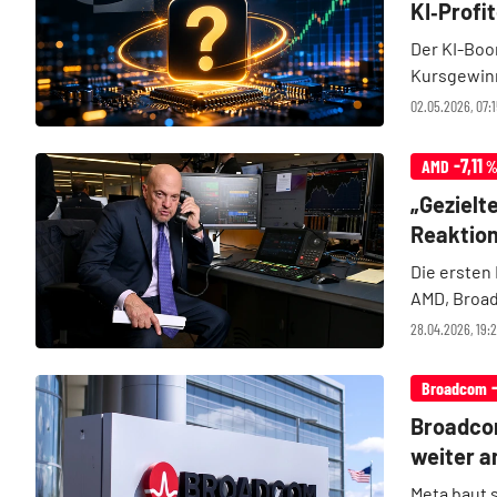
KI‑Profi
Der KI-Boo
Kursgewinn
Verdächtige
02.05.2026, 07:
Chancen lie
-7,11
AMD
„Gezielt
Reaktio
Die ersten 
AMD, Broad
Gegenbeweg
28.04.2026, 19:2
Handelsstar
Broadcom
Broadcom
weiter a
Meta baut s