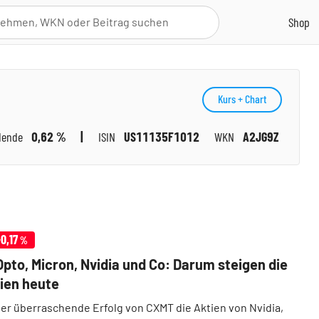
Kurs + Chart
dende
0,62 %
ISIN
US11135F1012
WKN
A2JG9Z
-0,17
%
Opto, Micron, Nvidia und Co: Darum steigen die
ien heute
r überraschende Erfolg von CXMT die Aktien von Nvidia,