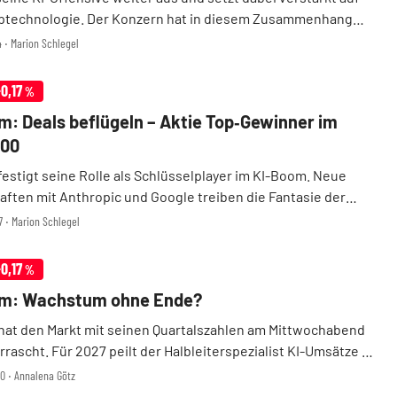
ptechnologie. Der Konzern hat in diesem Zusammenhang
rschaft mit Broadcom bis 2029 verlängert, um die
4 ‧ Marion Schlegel
g seiner hauseigenen KI-Beschleuniger voranz ...
-0,17
%
: Deals beflügeln – Aktie Top‑Gewinner im
100
estigt seine Rolle als Schlüsselplayer im KI-Boom. Neue
aften mit Anthropic und Google treiben die Fantasie der
 Für den KI-Spezialisten Anthropic stellt Broadcom künftig
7 ‧ Marion Schlegel
tung im Gigawatt-Bereich für moder ...
-0,17
%
m: Wachstum ohne Ende?
at den Markt mit seinen Quartalszahlen am Mittwochabend
rrascht. Für 2027 peilt der Halbleiterspezialist KI-Umsätze in
ber 100 Milliarden Dollar an. Entsprechend rückt Broadcom
40 ‧ Annalena Götz
heute wieder stärker in den Fokus der ...