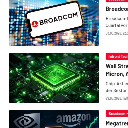
Broadcom
Broadcom h
Quartal vo
leicht über
03.06.2026, 22:
Reaktion d
Infront Tec
Wall Str
Micron,
Chip-Aktien
der Sektor
die Anlege
29.05.2026, 17:1
Micron, Ar
Broadcom
Megatren