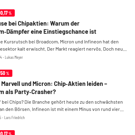
spürbar nach. Damit knüpften die Chip-Aktien an ...
-0,17
%
se bei Chipaktien: Warum der
‑Dämpfer eine Einstiegschance ist
ge Kursrutsch bei Broadcom, Micron und Infineon hat den
esektor kalt erwischt. Der Markt reagiert nervös. Doch neue
Branchenverbands SEMI zeigen das Gegenteil einer Krise.
24 ‧ Lukas Meyer
Kulissen investiert die Industrie ...
,50
%
 Marvell und Micron: Chip‑Aktien leiden –
 als Party‑Crasher?
 bei Chips? Die Branche gehört heute zu den schwächsten
an den Börsen. Infineon ist mit einem Minus von rund vier
slang der DAX-Verlierer des Tages. ASML gerät ebenfalls
5 ‧ Lars Friedrich
. Auch in den USA dominieren die Ve ...
-0,17
%