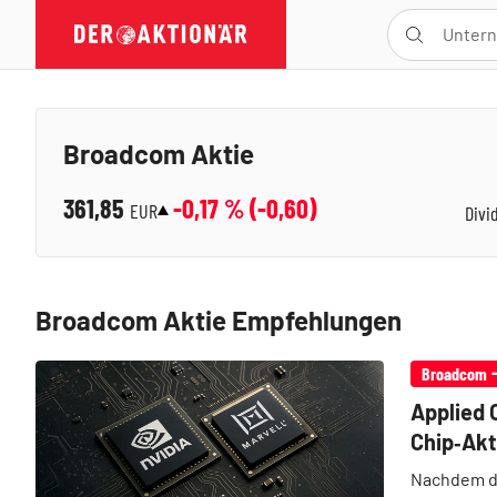
Broadcom Aktie
361,85
-0,17
% (
-0,60
)
EUR
Divi
Broadcom Aktie Empfehlungen
Broadcom
Applied 
Chip‑Akt
Nachdem de