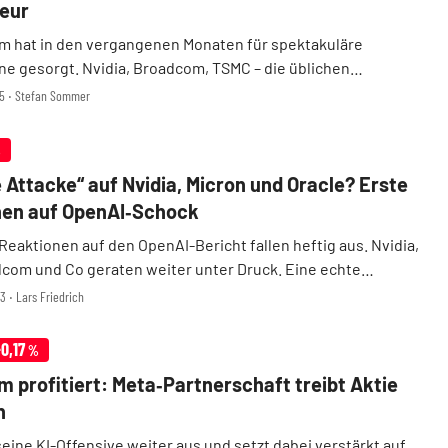
teur
m hat in den vergangenen Monaten für spektakuläre
e gesorgt. Nvidia, Broadcom, TSMC – die üblichen
n kennt mittlerweile jeder. Doch die wirklich interessanten
15 ‧ Stefan Sommer
gen oft eine Ebene tiefer. Bei Unternehmen, d ...
%
e Attacke“ auf Nvidia, Micron und Oracle? Erste
nen auf OpenAI‑Schock
Reaktionen auf den OpenAI-Bericht fallen heftig aus. Nvidia,
com und Co geraten weiter unter Druck. Eine echte
ung bleibt bei vielen Chip-Aktien auch Stunden nach
3 ‧ Lars Friedrich
t aus. Gleichzeitig formiert sich breiter ...
-0,17
%
 profitiert: Meta‑Partnerschaft treibt Aktie
n
eine KI-Offensive weiter aus und setzt dabei verstärkt auf