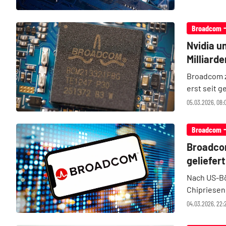
Broadcom
Nvidia u
Milliard
Broadcom z
erst seit g
inzwischen
05.03.2026, 08:0
nachbörsli
Broadcom
Broadcom
geliefert
Nach US-Bö
Chipriesen
das Zahlen
04.03.2026, 22:
Erwartunge