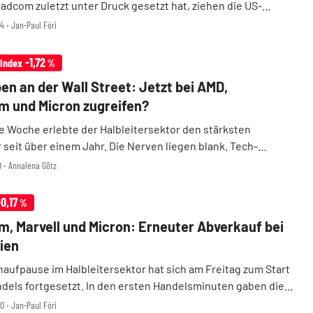
adcom zuletzt unter Druck gesetzt hat, ziehen die US-
m Dienstag vorbörslich deutlich an. Grund dafür ist ein
4 ‧ Jan-Paul Fóri
cht, demzufolge die US-Kommunikationsbeh ...
-1,72
 Index
%
en an der Wall Street: Jetzt bei AMD,
 und Micron zugreifen?
 Woche erlebte der Halbleitersektor den stärksten
seit über einem Jahr. Die Nerven liegen blank. Tech-
ind sich jedoch einig: Die fundamentalen Treiber der KI-
0 ‧ Annalena Götz
sind intakt. AMD, Broadcom, Micron und andere ...
-0,17
%
, Marvell und Micron: Erneuter Abverkauf bei
ien
naufpause im Halbleitersektor hat sich am Freitag zum Start
dels fortgesetzt. In den ersten Handelsminuten gaben die
r Chipkonzerne Broadcom, Marvell und Micron erneut
0 ‧ Jan-Paul Fóri