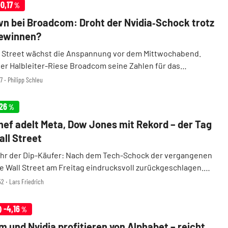
-0,17
%
 bei Broadcom: Droht der Nvidia‑Schock trotz
ewinnen?
l Street wächst die Anspannung vor dem Mittwochabend.
der Halbleiter-Riese Broadcom seine Zahlen für das
e Quartal vor. Die Erwartungen sind gewaltig, doch die
7 ‧ Philipp Schleu
ktgeschichte lehrt: Selbst exzellente Ergebni ...
26
%
hef adelt Meta, Dow Jones mit Rekord – der Tag
all Street
hr der Dip-Käufer: Nach dem Tech-Schock der vergangenen
ie Wall Street am Freitag eindrucksvoll zurückgeschlagen.
nes sprang um mehr als 1.200 Punkte nach oben und
2 ‧ Lars Friedrich
schloss erstmals über der Marke von 50.000 Punkten. ...
-4,16
)
%
 und Nvidia profitieren von Alphabet – reicht