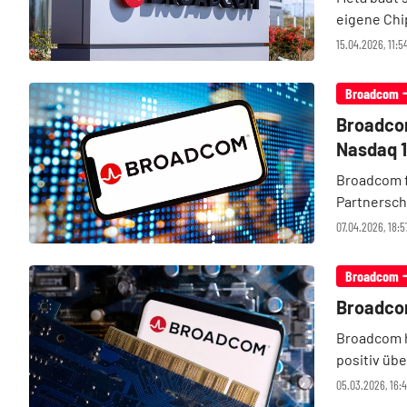
eigene Chi
die Partne
15.04.2026, 11:5
Entwicklun
Broadcom
Broadcom
Nasdaq 
Broadcom f
Partnersch
Anleger an.
07.04.2026, 18:5
Rechenleis
Broadcom
Broadco
Broadcom h
positiv übe
Höhe von ü
05.03.2026, 16: