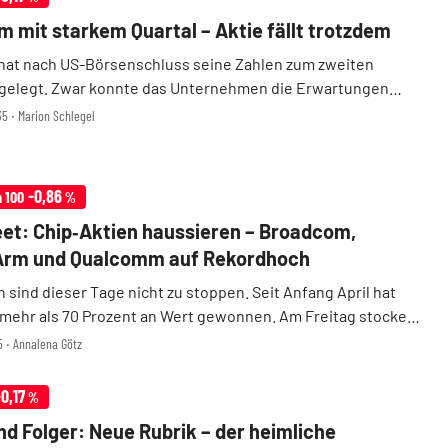
 mit starkem Quartal – Aktie fällt trotzdem
at nach US-Börsenschluss seine Zahlen zum zweiten
rgelegt. Zwar konnte das Unternehmen die Erwartungen
treffen, die Aktie geriet nachbörslich in einer ersten
35 ‧ Marion Schlegel
ennoch deutlich unter Druck. In den vergangenen ...
-0,86
h 100
%
eet: Chip‑Aktien haussieren – Broadcom,
 Arm und Qualcomm auf Rekordhoch
 sind dieser Tage nicht zu stoppen. Seit Anfang April hat
 mehr als 70 Prozent an Wert gewonnen. Am Freitag stocken
r bei Halbleiterwerten noch einmal auf. Mit Broadcom,
5 ‧ Annalena Götz
m und Qualcomm eilen gleich mehrere ...
-0,17
%
d Folger: Neue Rubrik – der heimliche