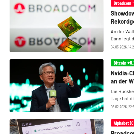
Broadcom
Showdown
Rekordg
An der Wal
Dann legt 
abgelaufen
04.03.2026, 14:2
jüngste Mar
+0,
Bitcoin
Nvidia‑C
an der W
Die Rückke
Tage hat d
Der Dow Jo
06.02.2026, 22:5
Alphabet (C
Broadcom