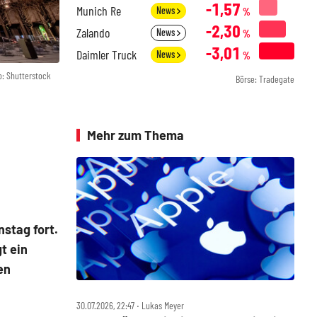
-1,57
Munich Re
News
%
-2,30
Zalando
News
%
-3,01
Daimler Truck
News
%
o: Shutterstock
Börse: Tradegate
Mehr zum Thema
stag fort.
t ein
en
30.07.2026, 22:47 ‧ Lukas Meyer