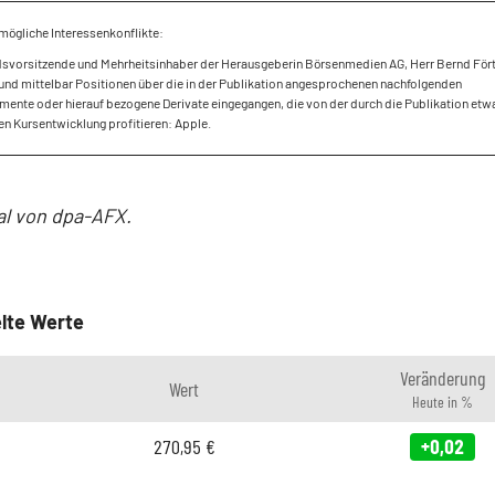
mögliche Interessenkonflikte:
dsvorsitzende und Mehrheitsinhaber der Herausgeberin Börsenmedien AG, Herr Bernd Fört
und mittelbar Positionen über die in der Publikation angesprochenen nachfolgenden
mente oder hierauf bezogene Derivate eingegangen, die von der durch die Publikation etw
en Kursentwicklung profitieren: Apple.
al von dpa-AFX.
lte Werte
Veränderung
Wert
Heute in %
270,95
€
+0,02