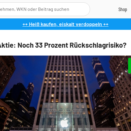
++ Heiß kaufen, eiskalt verdoppeln ++
ktie: Noch 33 Prozent Rückschlagrisiko?