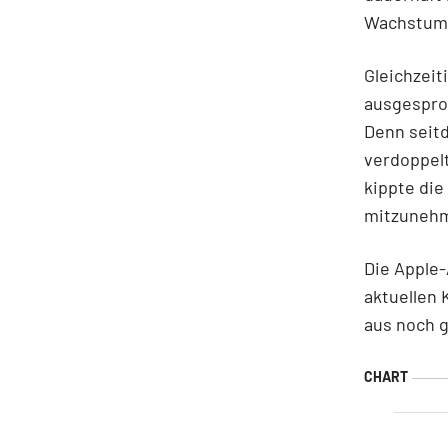
Wachstums
Gleichzeit
ausgesproc
Denn seitd
verdoppelt
kippte di
mitzuneh
Die Apple-
aktuellen 
aus noch g