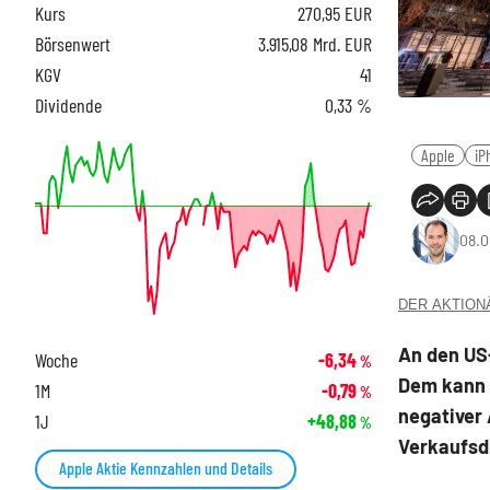
Kurs
270,95
EUR
Börsenwert
3.915,08 Mrd. EUR
KGV
41
Dividende
0,33 %
Apple
iP
08.0
DER AKTIONÄR
An den US-
Woche
-6,34
%
Dem kann s
1M
-0,79
%
negativer
1J
+48,88
%
Verkaufsd
Apple Aktie Kennzahlen und Details