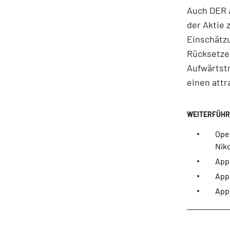
Auch DER A
der Aktie 
Einschätzu
Rücksetzer
Aufwärtstr
einen attr
Open
Niko
App
App
Appl