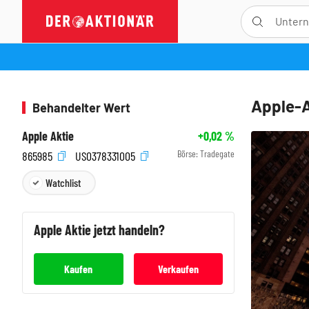
Apple-A
Behandelter Wert
Apple Aktie
+0,02
%
Börse:
Tradegate
865985
US0378331005
Watchlist
Apple
Aktie jetzt handeln?
Kaufen
Verkaufen