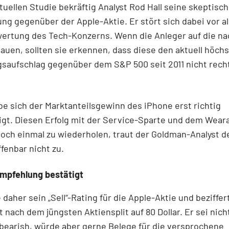
ktuellen Studie bekräftig Analyst Rod Hall seine skeptisc
ng gegenüber der Apple-Aktie. Er stört sich dabei vor a
ertung des Tech-Konzerns. Wenn die Anleger auf die na
auen, sollten sie erkennen, dass diese den aktuell höch
aufschlag gegenüber dem S&P 500 seit 2011 nicht recht
e sich der Marktanteilsgewinn des iPhone erst richtig
gt. Diesen Erfolg mit der Service-Sparte und dem Wear
och einmal zu wiederholen, traut der Goldman-Analyst 
fenbar nicht zu.
mpfehlung bestätigt
 daher sein „Sell“-Rating für die Apple-Aktie und beziffer
t nach dem jüngsten Aktiensplit auf 80 Dollar. Er sei nich
bearish, würde aber gerne Belege für die versprochene