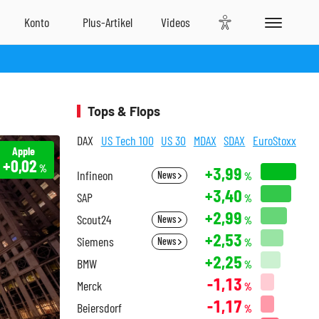
Tops & Flops
DAX
US Tech 100
US 30
MDAX
SDAX
EuroStoxx
Apple
+0,02
%
+3,99
Infineon
News
%
+3,40
SAP
%
+2,99
Scout24
News
%
+2,53
Siemens
News
%
+2,25
BMW
%
-1,13
Merck
%
-1,17
Beiersdorf
%