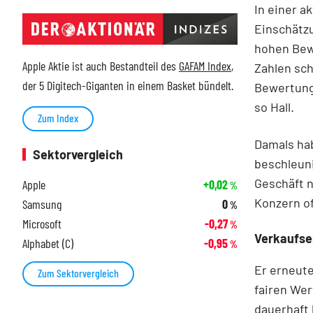
In einer a
Einschätzu
hohen Bew
Apple Aktie ist auch Bestandteil des
GAFAM Index
,
Zahlen sch
der 5 Digitech-Giganten in einem Basket bündelt.
Bewertungs
so Hall.
Zum Index
Damals hab
Sektorvergleich
beschleuni
Geschäft n
Apple
+0,02
%
Konzern of
Samsung
0
%
Microsoft
-0,27
%
Verkaufse
Alphabet (C)
-0,95
%
Er erneute
Zum Sektorvergleich
fairen Wer
dauerhaft 