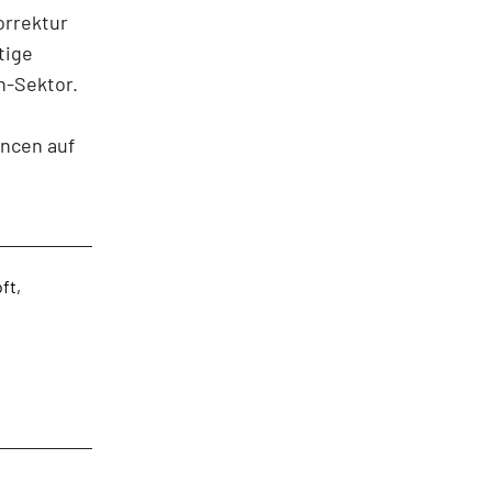
orrektur
tige
h-Sektor.
ancen auf
ft,