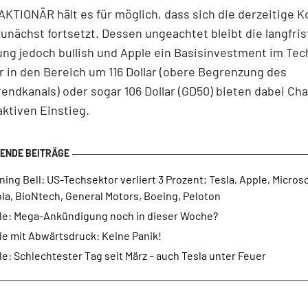
KTIONÄR hält es für möglich, dass sich die derzeitige K
zunächst fortsetzt. Dessen ungeachtet bleibt die langfris
ng jedoch bullish und Apple ein Basisinvestment im Tec
 in den Bereich um 116 Dollar (obere Begrenzung des
endkanals) oder sogar 106 Dollar (GD50) bieten dabei Ch
aktiven Einstieg.
ing Bell: US-Techsektor verliert 3 Prozent; Tesla, Apple, Microso
la, BioNtech, General Motors, Boeing, Peloton
le: Mega-Ankündigung noch in dieser Woche?
le mit Abwärtsdruck: Keine Panik!
e: Schlechtester Tag seit März – auch Tesla unter Feuer