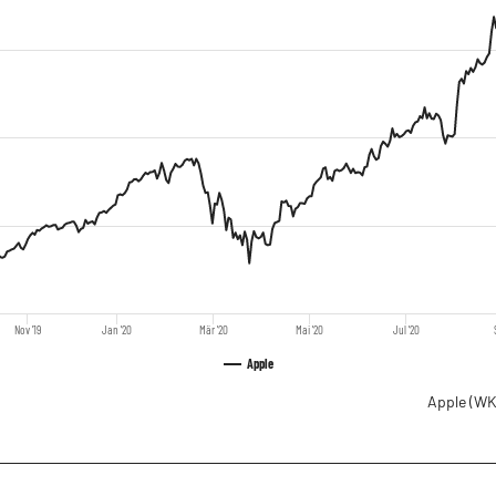
Nov '19
Jan '20
Mär '20
Mai '20
Jul '20
Apple
Apple
(WK