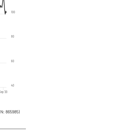
100
80
60
40
Sep '20
N: 865985)