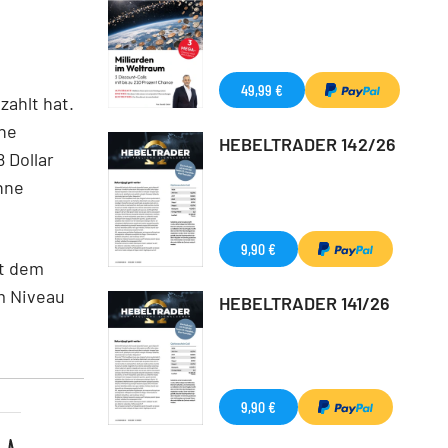
49,99 €
ahlt hat.
ahe
HEBELTRADER 142/26
 Dollar
nne
9,90 €
it dem
m Niveau
HEBELTRADER 141/26
9,90 €