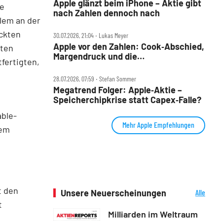
Apple glänzt beim iPhone – Aktie gibt
he
nach Zahlen dennoch nach
llem an der
ckten
30.07.2026, 21:04 ‧ Lukas Meyer
Apple vor den Zahlen: Cook‑Abschied,
sten
Margendruck und die
fertigten,
5‑Billionen‑Frage
28.07.2026, 07:59 ‧ Stefan Sommer
Megatrend Folger: Apple‑Aktie –
Speicherchipkrise statt Capex‑Falle?
able-
Mehr Apple Empfehlungen
dem
t den
Unsere Neuerscheinungen
Alle
Neuerscheinungen
t
Milliarden im Weltraum