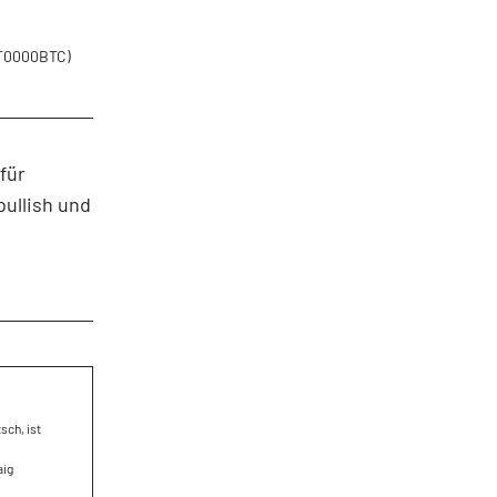
PT0000BTC)
für
bullish und
sch, ist
aig