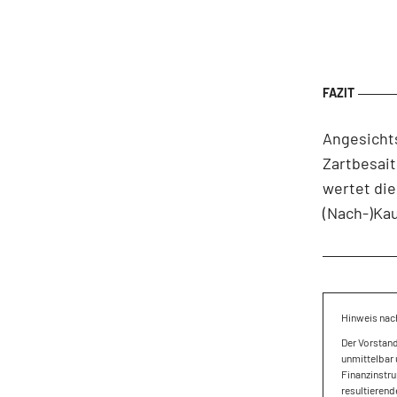
Angesicht
Zartbesait
wertet die
(Nach-)Kau
Hinweis nac
Der Vorstan
unmittelbar 
Finanzinstru
resultierend