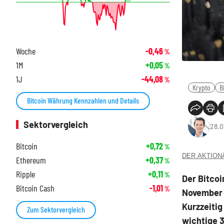
Woche
-0,46
%
1M
+0,05
%
1J
-44,08
%
Krypto
B
Bitcoin Währung Kennzahlen und Details
Sektorvergleich
28.0
Bitcoin
+0,72
%
DER AKTIONÄR
Ethereum
+0,37
%
Ripple
+0,11
%
Der Bitcoi
Bitcoin Cash
-1,01
%
November u
Kurzzeitig
Zum Sektorvergleich
wichtige 3