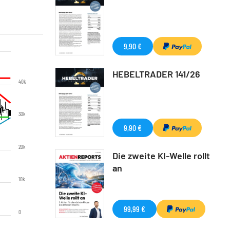
9,90 €
HEBELTRADER 141/26
40k
30k
9,90 €
20k
Die zweite KI-Welle rollt
an
10k
99,99 €
0