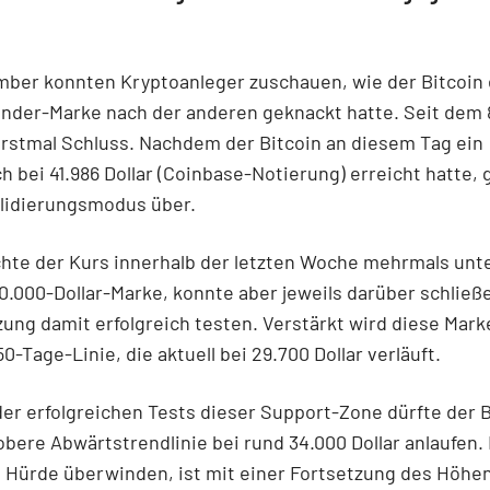
mber konnten Kryptoanleger zuschauen, wie der Bitcoin 
nder-Marke nach der anderen geknackt hatte. Seit dem 
erstmal Schluss. Nachdem der Bitcoin an diesem Tag ein
 bei 41.986 Dollar (Coinbase-Notierung) erreicht hatte, g
lidierungsmodus über.
hte der Kurs innerhalb der letzten Woche mehrmals unte
0.000-Dollar-Marke, konnte aber jeweils darüber schließ
ung damit erfolgreich testen. Verstärkt wird diese Mar
0-Tage-Linie, die aktuell bei 29.700 Dollar verläuft.
er erfolgreichen Tests dieser Support-Zone dürfte der B
obere Abwärtstrendlinie bei rund 34.000 Dollar anlaufen.
 Hürde überwinden, ist mit einer Fortsetzung des Höhen