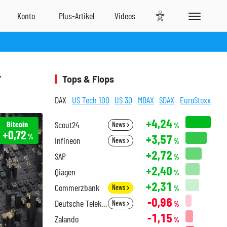
r
Tops & Flops
DAX
US Tech 100
US 30
MDAX
SDAX
EuroStoxx
+4,24
Bitcoin
Scout24
News
%
+0,72
+3,57
%
Infineon
News
%
+2,72
SAP
%
+2,40
Qiagen
%
+2,31
Commerzbank
News
%
-0,96
Deutsche Telekom
News
%
-1,15
Zalando
%