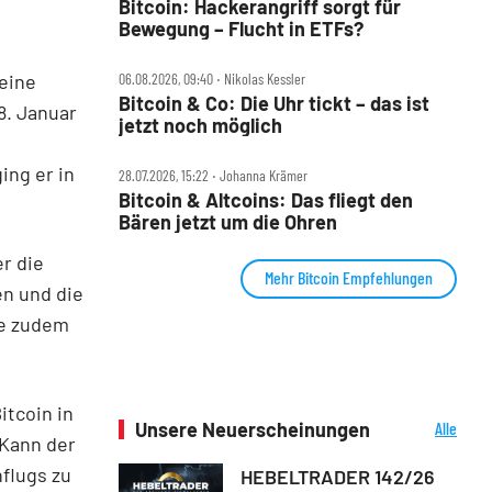
Bitcoin: Hackerangriff sorgt für
Bewegung – Flucht in ETFs?
eine
06.08.2026, 09:40 ‧ Nikolas Kessler
Bitcoin & Co: Die Uhr tickt – das ist
8. Januar
jetzt noch möglich
ing er in
28.07.2026, 15:22 ‧ Johanna Krämer
Bitcoin & Altcoins: Das fliegt den
Bären jetzt um die Ohren
r die
Mehr Bitcoin Empfehlungen
en und die
ke zudem
itcoin in
Unsere Neuerscheinungen
Alle
 Kann der
Neuerscheinungen
flugs zu
HEBELTRADER 142/26