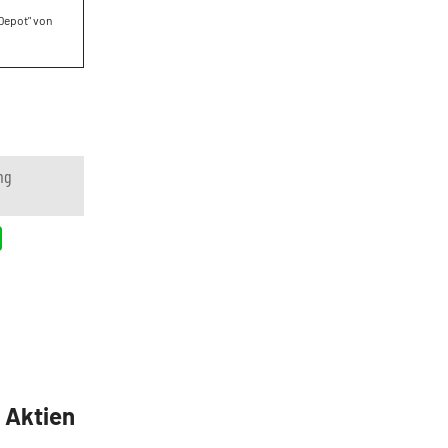
 Depot" von
ng
5 Aktien