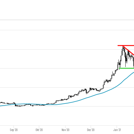
Sep '20
Okt '20
Nov '20
Dez '20
Jan '21