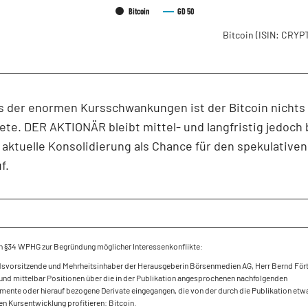
Bitcoin
GD 50
Bitcoin
(ISIN: CRY
s der enormen Kursschwankungen ist der Bitcoin nichts 
ete. DER AKTIONÄR bleibt mittel- und langfristig jedoch 
 aktuelle Konsolidierung als Chance für den spekulativen
f.
h §34 WPHG zur Begründung möglicher Interessenkonflikte:
dsvorsitzende und Mehrheitsinhaber der Herausgeberin Börsenmedien AG, Herr Bernd Fört
und mittelbar Positionen über die in der Publikation angesprochenen nachfolgenden
mente oder hierauf bezogene Derivate eingegangen, die von der durch die Publikation etw
en Kursentwicklung profitieren: Bitcoin.