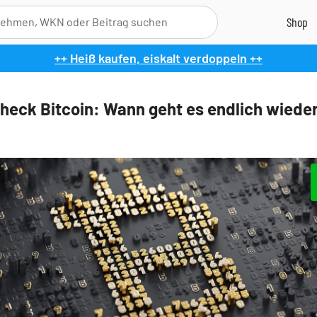
++ Heiß kaufen, eiskalt verdoppeln ++
heck Bitcoin: Wann geht es endlich wiede