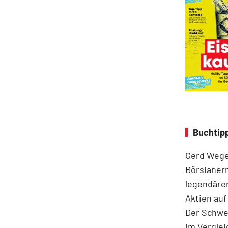
Buchtip
Gerd Weger
Börsianern
legendären
Aktien auf
Der Schwer
im Ver­gle