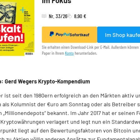
im Fokus
Nr. 33/26
8,90 €
Im Shop kauf
Sofortkauf
Sie erhalten einen Download-Link per E-Mail. Außerdem können 
Paper in Ihrem
Konto
herunterladen.
p: Gerd Wegers Krypto-Kompendium
 ist seit den 1980ern erfolgreich an den Märkten aktiv u
 als Kolumnist der €uro am Sonntag oder als Betreiber 
 „Millionen­depots“ bekannt. Im Jahr 2017 hat er seinen 
 Kryptowährungen verlagert und legt nun ein Standardwe
punkt liegt auf den Bewertungsfaktoren von Bitcoin und
ich zu Aktien völlig anderen Ansätze zur Fundamentalanal