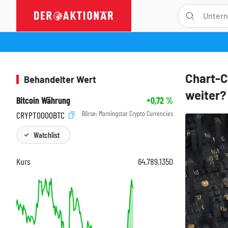
Chart-C
Behandelter Wert
weiter?
Bitcoin Währung
+0,72
%
Börse:
Morningstar Crypto Currencies
CRYPT0000BTC
Watchlist
Kurs
64.789,1350