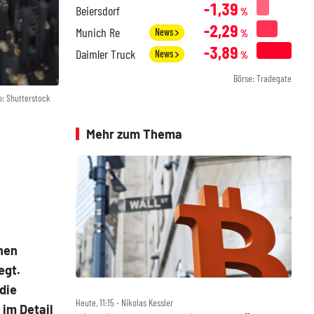
-1,39
Beiersdorf
%
-2,29
Munich Re
News
%
-3,89
Daimler Truck
News
%
Börse: Tradegate
o: Shutterstock
Mehr zum Thema
chen
egt.
die
Heute, 11:15 ‧ Nikolas Kessler
 im Detail