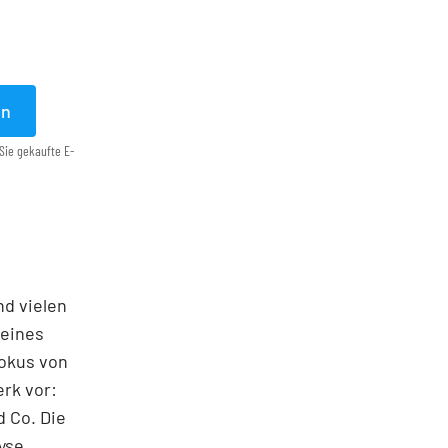
en
Sie gekaufte E-
nd vielen
seines
Fokus von
rk vor:
 Co. Die
yse