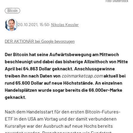
Foto: Shutterstock
Bitcoin
20.10.2021, 15:50
‧
Nikolas Kessler
DER AKTIONÄR bei Google bevorzugen
Der Bitcoin hat seine Aufwärtsbewegung am Mittwoch
beschleunigt und dabei das bisherige Allzeithoch von Mitte
April bei 64.863 Dollar geknackt. Anschlussgewinne
treiben ihn nach Daten von
coinmarketcap.com
aktuell bei
rund 65.600 Dollar auf neue Höchststände. An einzelnen
Handelsplätzen wurde sogar bereits die 66.000er-Marke
geknackt.
Nach dem Handelsstart für den ersten Bitcoin-Futures-
ETF in den USA am Vortag und der damit verbundenen
Kursrallye war der Ausbruch auf neue Hochs bereits
erwartet worden. Branchenexperten wie Fundstart-