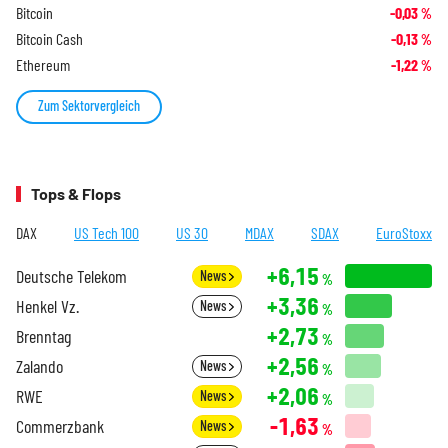
Bitcoin
-0,03
%
Bitcoin Cash
-0,13
%
Ethereum
-1,22
%
Zum Sektorvergleich
Tops & Flops
DAX
US Tech 100
US 30
MDAX
SDAX
EuroStoxx
+6,15
Deutsche Telekom
News
%
+3,36
Henkel Vz.
News
%
+2,73
Brenntag
%
+2,56
Zalando
News
%
+2,06
RWE
News
%
-1,63
Commerzbank
News
%