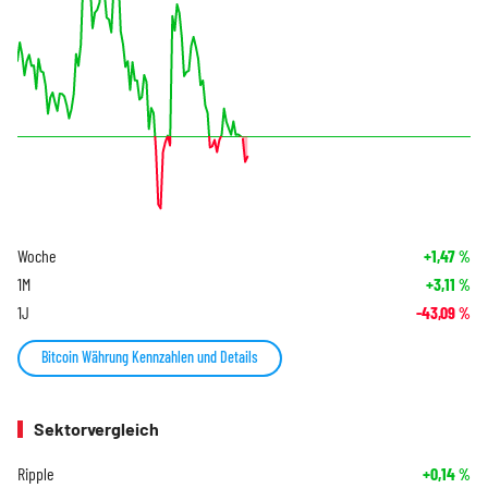
Woche
+1,47
%
1M
+3,11
%
1J
-43,09
%
Bitcoin Währung Kennzahlen und Details
Sektorvergleich
Ripple
+0,14
%