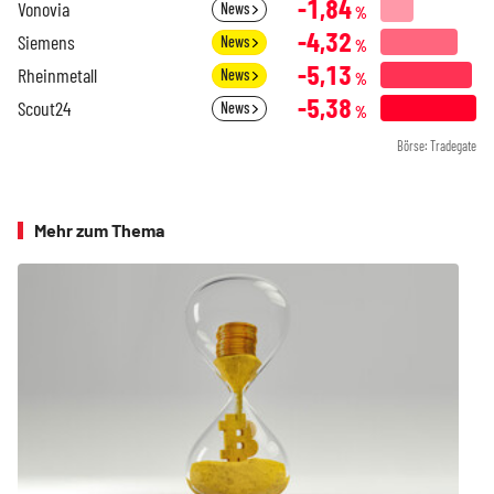
-1,84
Vonovia
News
%
-4,32
Siemens
News
%
-5,13
Rheinmetall
News
%
-5,38
Scout24
News
%
Börse: Tradegate
Mehr zum Thema