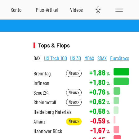
Tops & Flops
DAX
US Tech 100
US 30
MDAX
SDAX
EuroStoxx
+1,86
Brenntag
News
%
+1,80
Infineon
%
+0,76
Scout24
News
%
+0,62
Rheinmetall
News
%
+0,58
Heidelberg Materials
%
-0,59
Allianz
News
%
-1,67
Hannover Rück
%