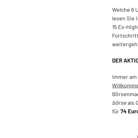
Welche 6 U
lesen Sie 
15 Ex-High
Fortschri
weitergeh
DER AKTI
Immer am 
Willkomm
Börsenmag
börse
als 
für
74 Eur