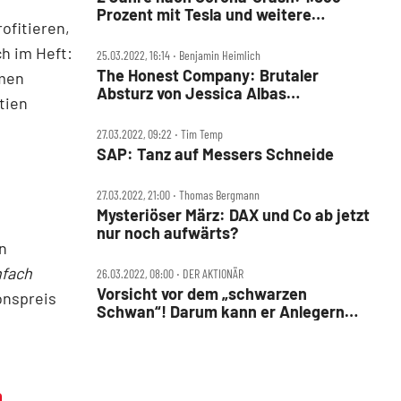
Prozent mit Tesla und weitere
ofitieren,
Super‑Performer
ch im Heft:
25.03.2022, 16:14 ‧ Benjamin Heimlich
The Honest Company: Brutaler
hmen
Absturz von Jessica Albas
tien
Börsenneuling
27.03.2022, 09:22 ‧ Tim Temp
SAP: Tanz auf Messers Schneide
27.03.2022, 21:00 ‧ Thomas Bergmann
Mysteriöser März: DAX und Co ab jetzt
nur noch aufwärts?
n
nfach
26.03.2022, 08:00 ‧ DER AKTIONÄR
Vorsicht vor dem „schwarzen
onspreis
Schwan“! Darum kann er Anlegern
gefährlich werden