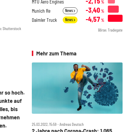
-2,15
MTU Aero Engines
%
-3,40
Munich Re
News
%
-4,57
Daimler Truck
News
%
o: Shutterstock
Börse: Tradegate
Mehr zum Thema
hr so hoch.
unkte auf
les, bis
ernehmen
25.03.2022, 15:59 ‧ Andreas Deutsch
en.
2 Jahre nach Corona‑Crash: 1.065