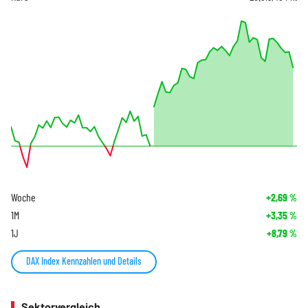
Woche
+2,69
%
1M
+3,35
%
1J
+8,79
%
DAX Index Kennzahlen und Details
Sektorvergleich