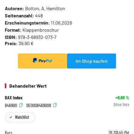
Autoren:
Bolton, A. Hamilton
Seitenanzahl:
448
Erscheinungstermin:
11.06.2026
Format:
Klappenbroschur
ISBN:
978-3-68932-073-7
Preis:
39,90 €
Im Shop kaufen
Behandelter Wert
DAX Index
+0,69
%
846900
DE0008469008
Börse:
Xetra
Watchlist
Kurs
26.319,45
Pkt