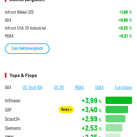
Infront Nikkei 225
+1,08
%
DAX
+0,69
%
Infront USA 30 Industrial
+0,25
%
MDAX
+0,21
%
Zum Sektorvergleich
Tops & Flops
DAX
US Tech 100
US 30
MDAX
SDAX
EuroStoxx
+3,99
Infineon
%
+3,40
SAP
News
%
+2,99
Scout24
%
+2,53
Siemens
%
+2,25
BMW