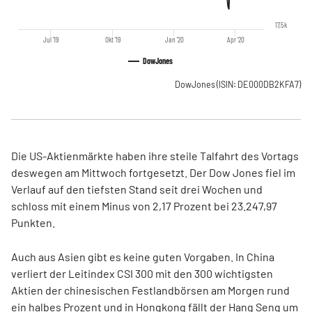
17,5k
Jul '19
Okt '19
Jan '20
Apr '20
DowJones
DowJones
(ISIN: DE000DB2KFA7)
Die US-Aktienmärkte haben ihre steile Talfahrt des Vortags
deswegen am Mittwoch fortgesetzt. Der Dow Jones fiel im
Verlauf auf den tiefsten Stand seit drei Wochen und
schloss mit einem Minus von 2,17 Prozent bei 23.247,97
Punkten.
Auch aus Asien gibt es keine guten Vorgaben. In China
verliert der Leitindex CSI 300 mit den 300 wichtigsten
Aktien der chinesischen Festlandbörsen am Morgen rund
ein halbes Prozent und in Hongkong fällt der Hang Seng um