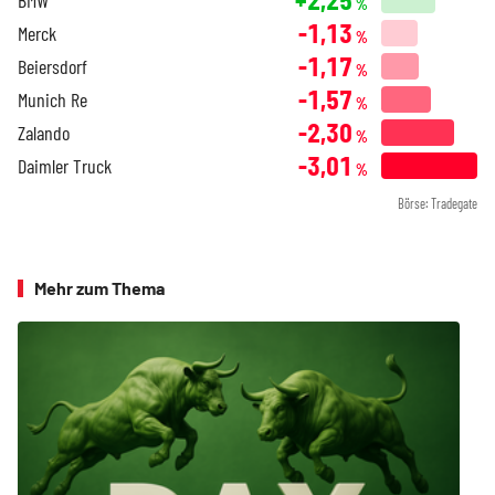
%
-1,13
Merck
%
-1,17
Beiersdorf
%
-1,57
Munich Re
%
-2,30
Zalando
%
-3,01
Daimler Truck
%
Börse: Tradegate
Mehr zum Thema