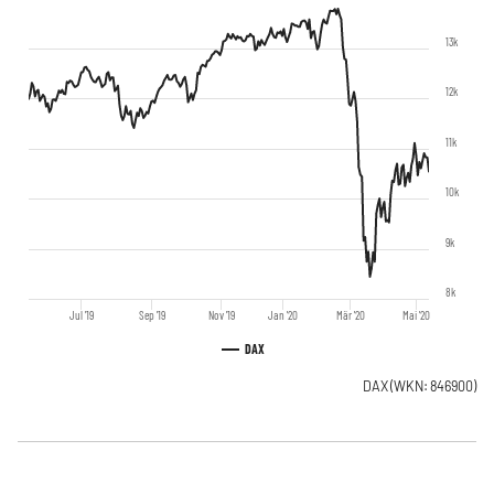
13k
12k
11k
10k
9k
8k
Jul '19
Sep '19
Nov '19
Jan '20
Mär '20
Mai '20
DAX
DAX
(WKN: 846900)