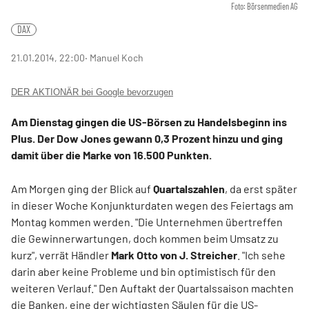
Foto: Börsenmedien AG
DAX
21.01.2014, 22:00
‧ Manuel Koch
DER AKTIONÄR bei Google bevorzugen
Am Dienstag gingen die
US-B
ö
rsen
zu Handelsbeginn ins
Plus. Der
Dow Jones
gewann 0,3 Prozent hinzu und ging
damit über die Marke von 16.500 Punkten.
Am Morgen ging der Blick auf
Quartalszahlen
, da erst später
in dieser Woche Konjunkturdaten wegen des Feiertags am
Montag kommen werden. "Die Unternehmen übertreffen
die Gewinnerwartungen, doch kommen beim Umsatz zu
kurz", verrät Händler
Mark Otto von J. Streicher
. "Ich sehe
darin aber keine Probleme und bin optimistisch für den
weiteren Verlauf." Den Auftakt der Quartalssaison machten
die Banken, eine der wichtigsten Säulen für die US-