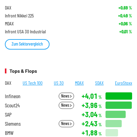
DAX
+0,69
%
Infront Nikkei 225
+0,49
%
MDAX
+0,06
%
Infront USA 30 Industrial
+0,01
%
Zum Sektorvergleich
Tops & Flops
DAX
US Tech 100
US 30
MDAX
SDAX
EuroStoxx
+4,01
Infineon
News
%
+3,96
Scout24
News
%
+3,04
SAP
%
+2,43
Siemens
News
%
+1,88
BMW
%