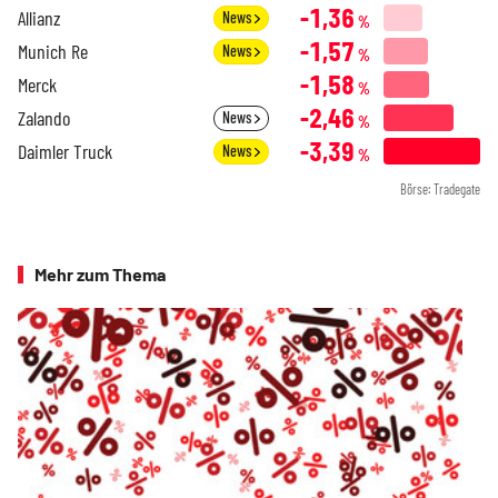
-1,36
Allianz
News
%
-1,57
Munich Re
News
%
-1,58
Merck
%
-2,46
Zalando
News
%
-3,39
Daimler Truck
News
%
Börse: Tradegate
Mehr zum Thema