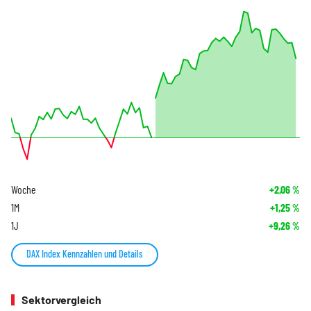
Woche
+2,06
%
1M
+1,25
%
1J
+9,26
%
DAX Index Kennzahlen und Details
Sektorvergleich