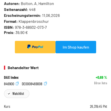
Autoren:
Bolton, A. Hamilton
Seitenanzahl:
448
Erscheinungstermin:
11.06.2026
Format:
Klappenbroschur
ISBN:
978-3-68932-073-7
Preis:
39,90 €
Im Shop kaufen
Behandelter Wert
DAX Index
+0,69
%
846900
DE0008469008
Börse:
Xetra
Watchlist
Kurs
26.319,45
Pkt