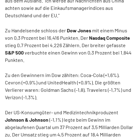
aus dem Ausland. "Ich werde auf Nachrichten aus China
achten sowie auf die Einkaufsmanagerindices aus
Deutschland und der EU."
Zu Handelsende schloss der
Dow Jones
mit einem Minus
von 0,3 Prozent bei 16.416 Punkten. Der
Nasdaq Composite
stieg 0,7 Prozent bei 4.226 Zählern. Der breiter gefasste
S&P 500
verbuchte einen Gewinn von 0,3 Prozent bei 1.844
Punkten.
Zu den Gewinnern im Dow zählten: Coca-Cola (+1,6%),
Cevron (+0,9%) und UnitedHealth (+0,9%). Die größten
Verlierer waren: Goldman Sachs (-1,8), Travelers (-1,7%) und
Verizon (-1,3%).
Der US-Konsumgüter- und Medizintechnikproduzent
Johnson & Johnson
(-1,1%) legte beim Gewinn im
abgelaufenen Quartal um 37 Prozent auf 3,5 Milliarden Dollar
zu. Der Umsatz stieg um 4,5 Prozent auf 18,4 Milliarden