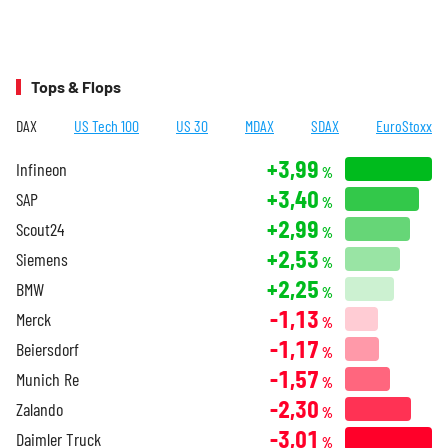
Tops & Flops
DAX
US Tech 100
US 30
MDAX
SDAX
EuroStoxx
+3,99
Infineon
%
+3,40
SAP
%
+2,99
Scout24
%
+2,53
Siemens
%
+2,25
BMW
%
-1,13
Merck
%
-1,17
Beiersdorf
%
-1,57
Munich Re
%
-2,30
Zalando
%
-3,01
Daimler Truck
%