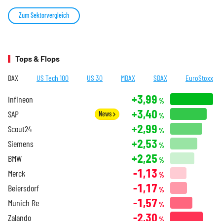
Zum Sektorvergleich
Tops & Flops
DAX
US Tech 100
US 30
MDAX
SDAX
EuroStoxx
+3,99
Infineon
%
+3,40
SAP
News
%
+2,99
Scout24
%
+2,53
Siemens
%
+2,25
BMW
%
-1,13
Merck
%
-1,17
Beiersdorf
%
-1,57
Munich Re
%
-2,30
Zalando
%