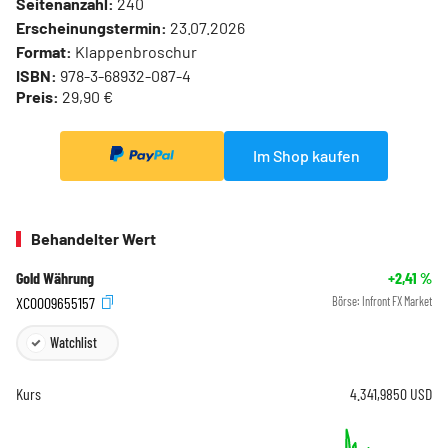
Seitenanzahl:
240
Erscheinungstermin:
23.07.2026
Format:
Klappenbroschur
ISBN:
978-3-68932-087-4
Preis:
29,90 €
Im Shop kaufen
Behandelter Wert
Gold Währung
+2,41
%
XC0009655157
Börse:
Infront FX Market
Watchlist
Kurs
4.341,9850
USD