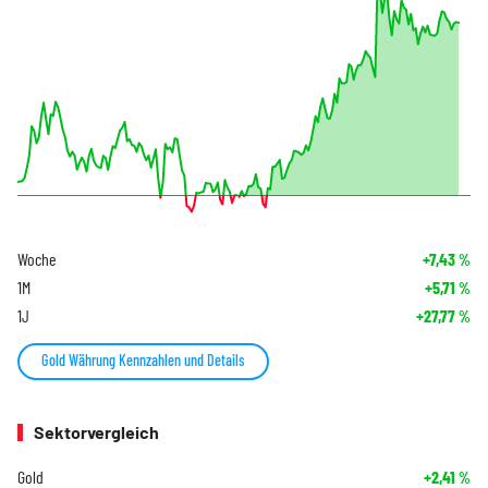
Woche
+7,43
%
1M
+5,71
%
1J
+27,77
%
Gold Währung Kennzahlen und Details
Sektorvergleich
Gold
+2,41
%