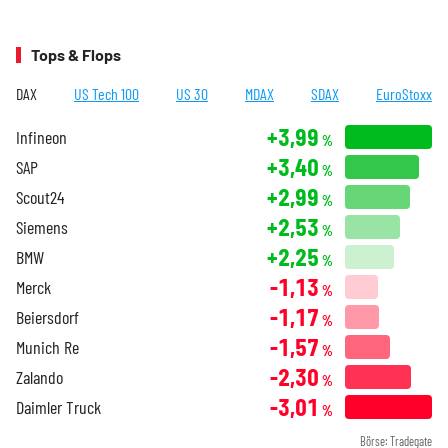
Tops & Flops
DAX
US Tech 100
US 30
MDAX
SDAX
EuroStoxx
+3,99
Infineon
%
+3,40
SAP
%
+2,99
Scout24
%
+2,53
Siemens
%
+2,25
BMW
%
-1,13
Merck
%
-1,17
Beiersdorf
%
-1,57
Munich Re
%
-2,30
Zalando
%
-3,01
Daimler Truck
%
Börse: Tradegate