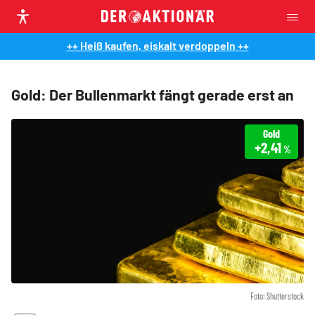
++ Heiß kaufen, eiskalt verdoppeln ++
Gold: Der Bullenmarkt fängt gerade erst an
Gold
+2,41
%
Foto: Shutterstock