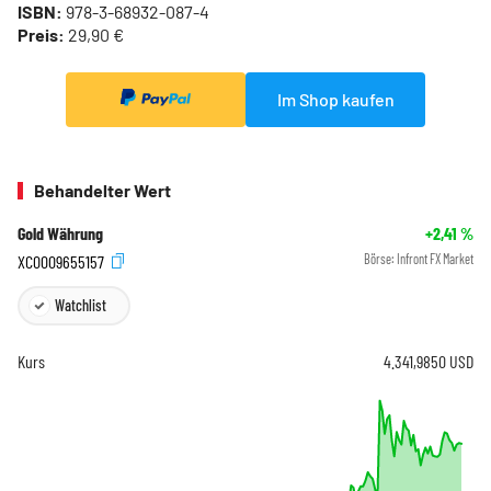
ISBN:
978-3-68932-087-4
Preis:
29,90 €
Im Shop kaufen
Behandelter Wert
Gold Währung
+2,41
%
XC0009655157
Börse:
Infront FX Market
Watchlist
Kurs
4.341,9850
USD