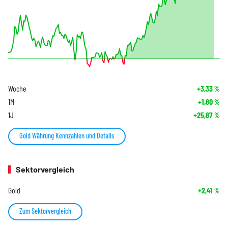
Woche
+3,33
%
1M
+1,80
%
1J
+25,87
%
Gold Währung Kennzahlen und Details
Sektorvergleich
Gold
+2,41
%
Zum Sektorvergleich