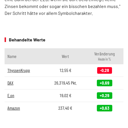
Zinsen bekommt oder sogar ein bisschen bezahlen muss."
Der Schritt hätte vor allem Symbolcharakter.
Behandelte Werte
Veränderung
Name
Wert
Heute in %
ThyssenKrupp
12,55
€
-0,28
DAX
26.319,45
Pkt.
+0,69
E.on
19,02
€
+0,29
Amazon
237,40
€
+0,63