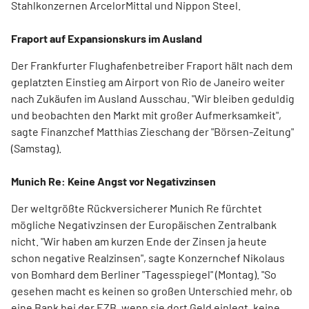
Stahlkonzernen ArcelorMittal und Nippon Steel.
Fraport auf Expansionskurs im Ausland
Der Frankfurter Flughafenbetreiber Fraport hält nach dem
geplatzten Einstieg am Airport von Rio de Janeiro weiter
nach Zukäufen im Ausland Ausschau. "Wir bleiben geduldig
und beobachten den Markt mit großer Aufmerksamkeit",
sagte Finanzchef Matthias Zieschang der "Börsen-Zeitung"
(Samstag).
Munich Re: Keine Angst vor Negativzinsen
Der weltgrößte Rückversicherer Munich Re fürchtet
mögliche Negativzinsen der Europäischen Zentralbank
nicht. "Wir haben am kurzen Ende der Zinsen ja heute
schon negative Realzinsen", sagte Konzernchef Nikolaus
von Bomhard dem Berliner "Tagesspiegel" (Montag). "So
gesehen macht es keinen so großen Unterschied mehr, ob
eine Bank bei der EZB, wenn sie dort Geld einlegt, keine