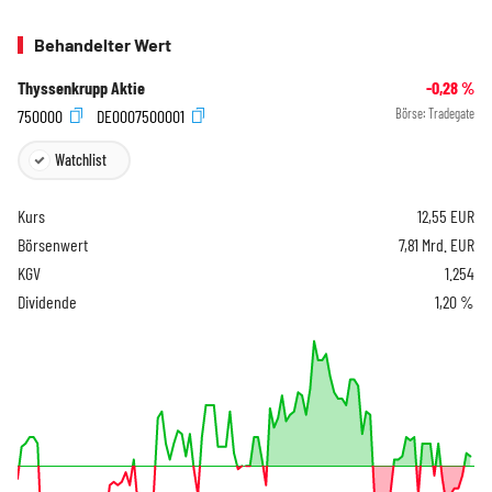
Behandelter Wert
Thyssenkrupp Aktie
-0,28
%
750000
DE0007500001
Börse:
Tradegate
Watchlist
Kurs
12,55
EUR
Börsenwert
7,81 Mrd. EUR
KGV
1.254
Dividende
1,20 %