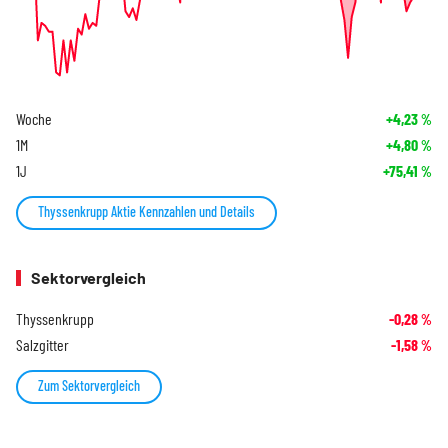
Woche
+4,23
%
1M
+4,80
%
1J
+75,41
%
Thyssenkrupp Aktie Kennzahlen und Details
Sektorvergleich
Thyssenkrupp
-0,28
%
Salzgitter
-1,58
%
Zum Sektorvergleich