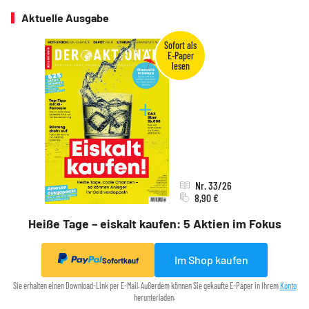
Aktuelle Ausgabe
Nr. 33/26
8,90 €
Heiße Tage – eiskalt kaufen: 5 Aktien im Fokus
Im Shop kaufen
Sofortkauf
Sie erhalten einen Download-Link per E-Mail. Außerdem können Sie gekaufte E-Paper in Ihrem
Konto
herunterladen.