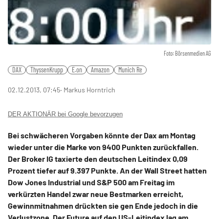
Foto: Börsenmedien AG
DAX
ThyssenKrupp
E.on
Amazon
Munich Re
02.12.2013, 07:45
‧ Markus Horntrich
DER AKTIONÄR bei Google bevorzugen
Bei schwächeren Vorgaben könnte der Dax am Montag
wieder unter die Marke von 9400 Punkten zurückfallen.
Der Broker IG taxierte den deutschen Leitindex 0,09
Prozent tiefer auf 9.397 Punkte. An der Wall Street hatten
Dow Jones Industrial und S&P 500 am Freitag im
verkürzten Handel zwar neue Bestmarken erreicht,
Gewinnmitnahmen drückten sie gen Ende jedoch in die
Verlustzone. Der Future auf den US-Leitindex lag am