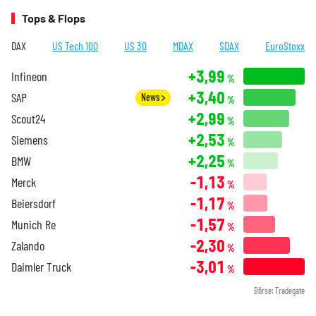
Tops & Flops
DAX
US Tech 100
US 30
MDAX
SDAX
EuroStoxx
+3,99
Infineon
%
+3,40
SAP
News
%
+2,99
Scout24
%
+2,53
Siemens
%
+2,25
BMW
%
-1,13
Merck
%
-1,17
Beiersdorf
%
-1,57
Munich Re
%
-2,30
Zalando
%
-3,01
Daimler Truck
%
Börse: Tradegate