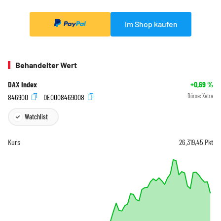
Im Shop kaufen
Behandelter Wert
DAX Index
+0,69
%
846900
DE0008469008
Börse:
Xetra
Watchlist
Kurs
26.319,45
Pkt