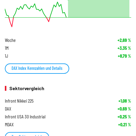
Woche
+2,69
%
1M
+3,35
%
1J
+8,79
%
DAX Index Kennzahlen und Details
Sektorvergleich
Infront Nikkei 225
+1,08
%
DAX
+0,69
%
Infront USA 30 Industrial
+0,25
%
MDAX
+0,21
%