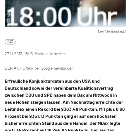
Foto: Börsenmedien AG
DAX
27.11.2013, 18:15
‧ Markus Horntrich
DER AKTIONÄR bei Google bevorzugen
Erfreuliche Konjunkturdaten aus den USA und
Deutschland sowie der vereinbarte Koalitionsvertrag
zwischen CDU und SPD haben dem Dax am Mittwoch in
neue Höhen steigen lassen. Am Nachmittag erreichte der
Leitindex einen Rekord bei 9363,48 Punkten. Mit plus 0,66
Prozent bei 9351,13 Punkten ging er auf dem höchsten
bisher erreichten Stand aus dem Handel. Der MDax legte
um 0,34 Prozent auf 16 245,83 Punkte zu. Der TecDax