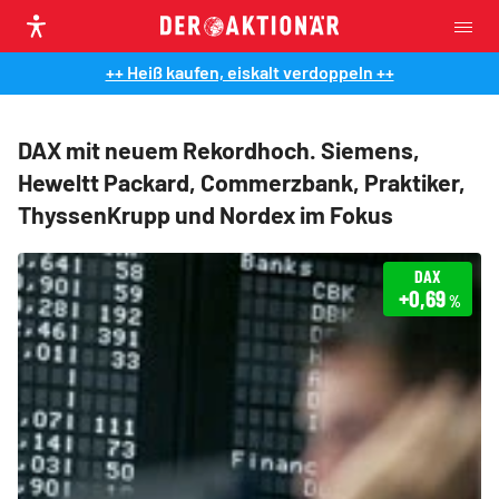
++ Heiß kaufen, eiskalt verdoppeln ++
DAX mit neuem Rekordhoch. Siemens,
Heweltt Packard, Commerzbank, Praktiker,
ThyssenKrupp und Nordex im Fokus
DAX
+0,69
%