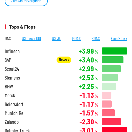
Zum Sektorvergleich
Tops & Flops
DAX
US Tech 100
US 30
MDAX
SDAX
EuroStoxx
+3,99
Infineon
%
+3,40
SAP
News
%
+2,99
Scout24
%
+2,53
Siemens
%
+2,25
BMW
%
-1,13
Merck
%
-1,17
Beiersdorf
%
-1,57
Munich Re
%
-2,30
Zalando
%
-3,01
Daimler Truck
%