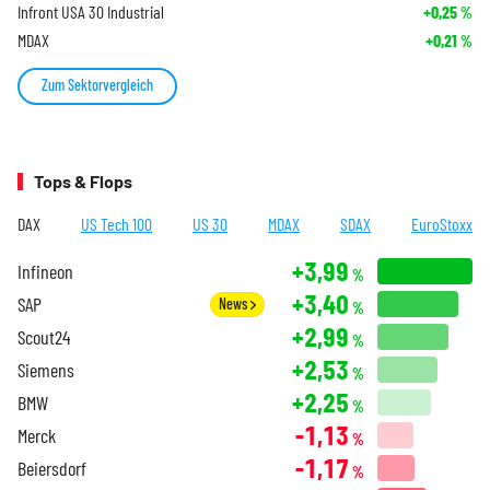
Infront USA 30 Industrial
+0,25
%
MDAX
+0,21
%
Zum Sektorvergleich
Tops & Flops
DAX
US Tech 100
US 30
MDAX
SDAX
EuroStoxx
+3,99
Infineon
%
+3,40
SAP
News
%
+2,99
Scout24
%
+2,53
Siemens
%
+2,25
BMW
%
-1,13
Merck
%
-1,17
Beiersdorf
%