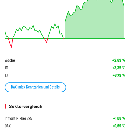
Woche
+2,69
%
1M
+3,35
%
1J
+8,79
%
DAX Index Kennzahlen und Details
Sektorvergleich
Infront Nikkei 225
+1,08
%
DAX
+0,69
%