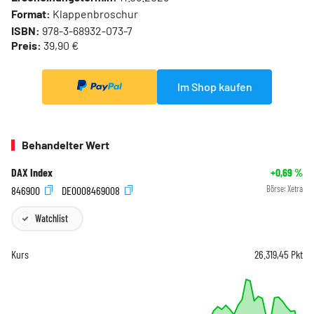
Format:
Klappenbroschur
ISBN:
978-3-68932-073-7
Preis:
39,90 €
Im Shop kaufen
Behandelter Wert
DAX Index
+0,69
%
846900
DE0008469008
Börse:
Xetra
Watchlist
Kurs
26.319,45
Pkt