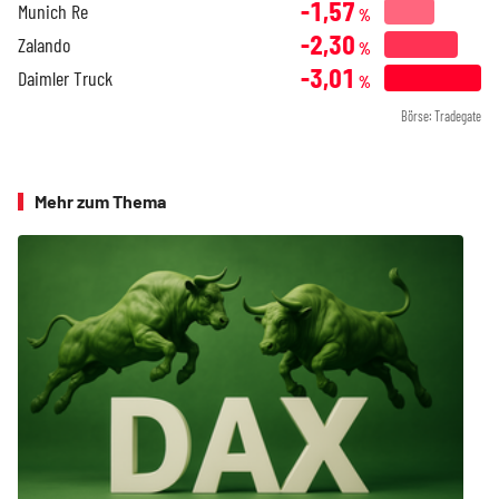
-1,57
Munich Re
%
-2,30
Zalando
%
-3,01
Daimler Truck
%
Börse: Tradegate
Mehr zum Thema