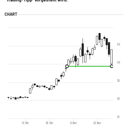
50
40
30
20
10
12. Okt
26. Okt
9. Nov
23. Nov