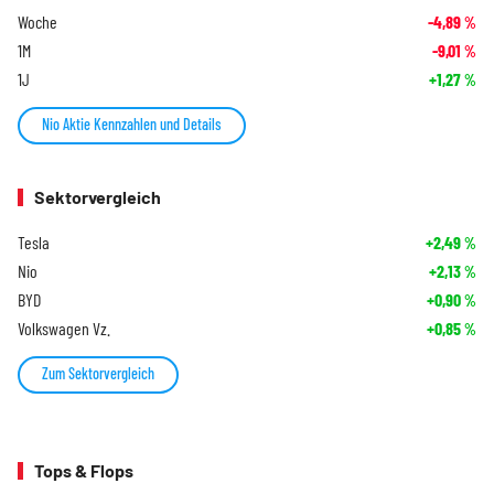
Woche
-4,89
%
1M
-9,01
%
1J
+1,27
%
Nio Aktie Kennzahlen und Details
Sektorvergleich
Tesla
+2,49
%
Nio
+2,13
%
BYD
+0,90
%
Volkswagen Vz.
+0,85
%
Zum Sektorvergleich
Tops & Flops