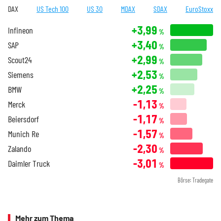
DAX
US Tech 100
US 30
MDAX
SDAX
EuroStoxx
+3,99
Infineon
%
+3,40
SAP
%
+2,99
Scout24
%
+2,53
Siemens
%
+2,25
BMW
%
-1,13
Merck
%
-1,17
Beiersdorf
%
-1,57
Munich Re
%
-2,30
Zalando
%
-3,01
Daimler Truck
%
Börse: Tradegate
Mehr zum Thema