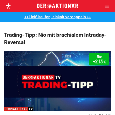
++ Heiß kaufen, eiskalt verdoppeln ++
Trading-Tipp: Nio mit brachialem Intraday-
Reversal
Nio
+2,13
%