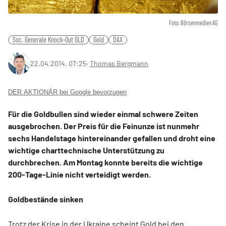
Foto: Börsenmedien AG
Soc. Generale Knock-Out GLD
Gold
DAX
22.04.2014, 07:25
‧
Thomas Bergmann
DER AKTIONÄR bei Google bevorzugen
Für die Goldbullen sind wieder einmal schwere Zeiten
ausgebrochen. Der Preis für die Feinunze ist nunmehr
sechs Handelstage hintereinander gefallen und droht eine
wichtige charttechnische Unterstützung zu
durchbrechen. Am Montag konnte bereits die wichtige
200-Tage-Linie nicht verteidigt werden.
Goldbestände sinken
Trotz der Krise in der Ukraine scheint Gold bei den