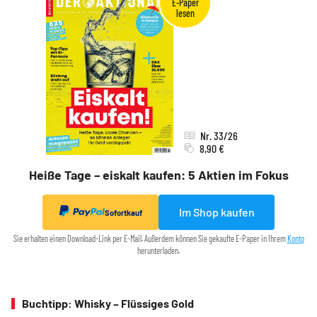
Nr. 33/26
8,90 €
Heiße Tage – eiskalt kaufen: 5 Aktien im Fokus
Im Shop kaufen
Sofortkauf
Sie erhalten einen Download-Link per E-Mail. Außerdem können Sie gekaufte E-Paper in Ihrem
Konto
herunterladen.
Buchtipp: Whisky – Flüssiges Gold