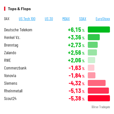
Tops & Flops
DAX
US Tech 100
US 30
MDAX
SDAX
EuroStoxx
+6,15
Deutsche Telekom
%
+3,36
Henkel Vz.
%
+2,73
Brenntag
%
+2,56
Zalando
%
+2,06
RWE
%
-1,63
Commerzbank
%
-1,84
Vonovia
%
-4,32
Siemens
%
-5,13
Rheinmetall
%
-5,38
Scout24
%
Börse: Tradegate