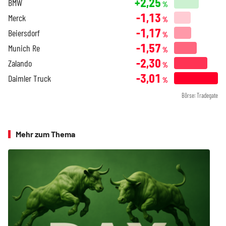
+2,25
BMW
%
-1,13
Merck
%
-1,17
Beiersdorf
%
-1,57
Munich Re
%
-2,30
Zalando
%
-3,01
Daimler Truck
%
Börse: Tradegate
Mehr zum Thema