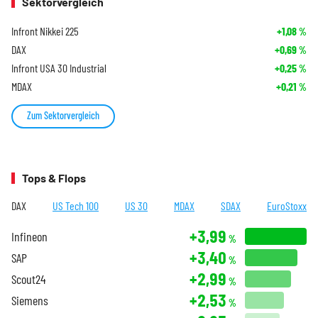
Sektorvergleich
Infront Nikkei 225
+1,08
%
DAX
+0,69
%
Infront USA 30 Industrial
+0,25
%
MDAX
+0,21
%
Zum Sektorvergleich
Tops & Flops
DAX
US Tech 100
US 30
MDAX
SDAX
EuroStoxx
+3,99
Infineon
%
+3,40
SAP
%
+2,99
Scout24
%
+2,53
Siemens
%