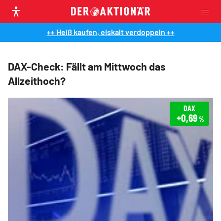
++ Heiß kaufen, eiskalt verdoppeln ++
DAX-Check: Fällt am Mittwoch das
Allzeithoch?
DAX
+0,69
%