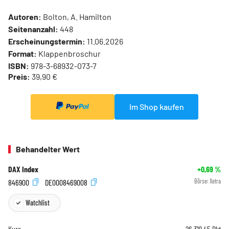
Autoren:
Bolton, A. Hamilton
Seitenanzahl:
448
Erscheinungstermin:
11.06.2026
Format:
Klappenbroschur
ISBN:
978-3-68932-073-7
Preis:
39,90 €
Im Shop kaufen
Behandelter Wert
DAX Index
+0,69
%
846900
DE0008469008
Börse:
Xetra
Watchlist
Kurs
26.319,45
Pkt