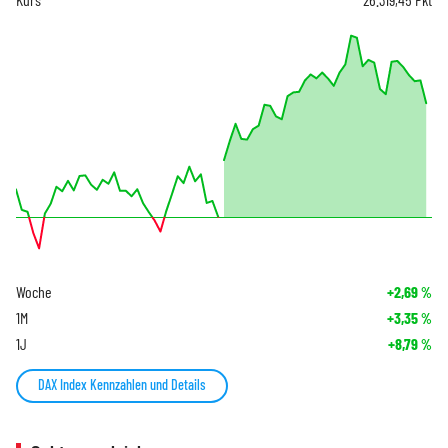
Woche
+2,69
%
1M
+3,35
%
1J
+8,79
%
DAX Index Kennzahlen und Details