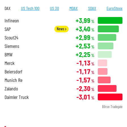
DAX
US Tech 100
US 30
MDAX
SDAX
EuroStoxx
+3,99
Infineon
%
+3,40
SAP
News
%
+2,99
Scout24
%
+2,53
Siemens
%
+2,25
BMW
%
-1,13
Merck
%
-1,17
Beiersdorf
%
-1,57
Munich Re
%
-2,30
Zalando
%
-3,01
Daimler Truck
%
Börse: Tradegate