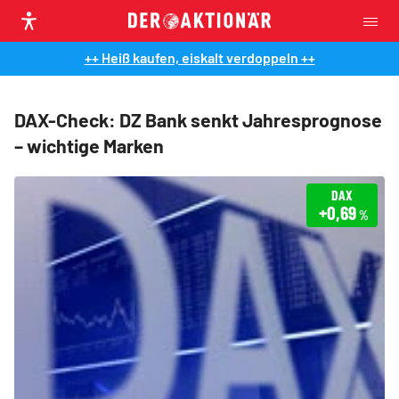
++ Heiß kaufen, eiskalt verdoppeln ++
DAX-Check: DZ Bank senkt Jahresprognose
– wichtige Marken
DAX
+0,69
%