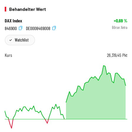
Behandelter Wert
DAX Index
+0,69
%
846900
DE0008469008
Börse:
Xetra
Watchlist
Kurs
26.319,45
Pkt