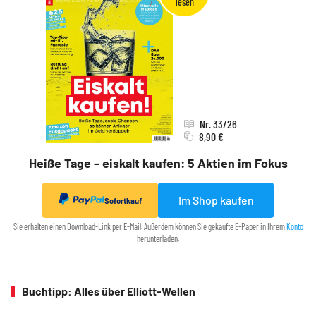
Nr. 33/26
8,90 €
Heiße Tage – eiskalt kaufen: 5 Aktien im Fokus
Im Shop kaufen
Sofortkauf
Sie erhalten einen Download-Link per E-Mail. Außerdem können Sie gekaufte E-Paper in Ihrem
Konto
herunterladen.
Buchtipp: Alles über Elliott-Wellen