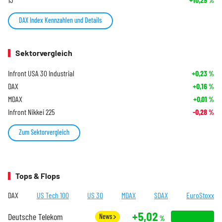
%
DAX Index Kennzahlen und Details
Sektorvergleich
Infront USA 30 Industrial
+0,23
%
DAX
+0,16
%
MDAX
+0,01
%
Infront Nikkei 225
-0,28
%
Zum Sektorvergleich
Tops & Flops
DAX
US Tech 100
US 30
MDAX
SDAX
EuroStoxx
+5,02
Deutsche Telekom
News
%