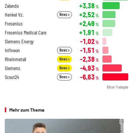
+3,38
Zalando
%
+2,52
Henkel Vz.
News
%
+2,49
Fresenius
%
+1,91
Fresenius Medical Care
%
-1,02
Siemens Energy
%
-1,51
Infineon
News
%
-2,38
Rheinmetall
News
%
-4,93
Siemens
News
%
-6,63
Scout24
News
%
Börse: Tradegate
Mehr zum Thema