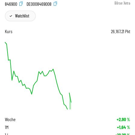
846900
DE0008469008
Börse:
Xetra
Watchlist
Kurs
26.167,21
Pkt
Woche
+2,90
%
1M
+1,64
%
1J
+10,29