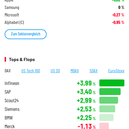
Samsung
0
%
Microsoft
-0,27
%
Alphabet (C)
-0,95
%
Zum Sektorvergleich
Tops & Flops
DAX
US Tech 100
US 30
MDAX
SDAX
EuroStoxx
+3,99
Infineon
%
+3,40
SAP
%
+2,99
Scout24
%
+2,53
Siemens
%
+2,25
BMW
%
-1,13
Merck
%