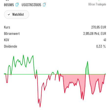
865985
US0378331005
Börse:
Tradegate
Watchlist
Kurs
270,95
EUR
Börsenwert
3.915,08 Mrd. EUR
KGV
41
Dividende
0,33 %