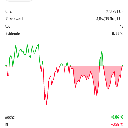
Kurs
270,95
EUR
Börsenwert
3.957,08 Mrd. EUR
KGV
42
Dividende
0,33 %
Woche
+0,84
%
1M
-0,29
%