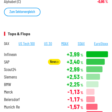
Alphabet (C)
-0,95
%
Zum Sektorvergleich
Tops & Flops
DAX
US Tech 100
US 30
MDAX
SDAX
EuroStoxx
+3,99
Infineon
%
+3,40
SAP
News
%
+2,99
Scout24
%
+2,53
Siemens
%
+2,25
BMW
%
-1,13
Merck
%
-1,17
Beiersdorf
%
-1,57
Munich Re
%