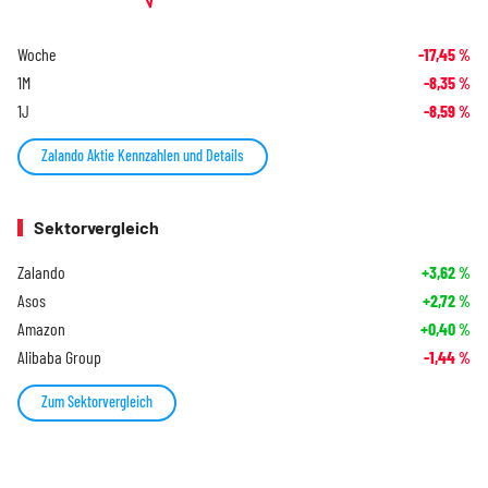
Woche
-17,45
%
1M
-8,35
%
1J
-8,59
%
Zalando Aktie Kennzahlen und Details
Sektorvergleich
Zalando
+3,62
%
Asos
+2,72
%
Amazon
+0,40
%
Alibaba Group
-1,44
%
Zum Sektorvergleich