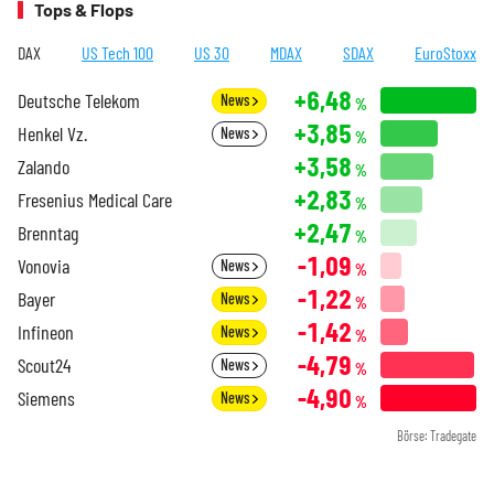
Tops & Flops
DAX
US Tech 100
US 30
MDAX
SDAX
EuroStoxx
+6,48
Deutsche Telekom
News
%
+3,85
Henkel Vz.
News
%
+3,58
Zalando
%
+2,83
Fresenius Medical Care
%
+2,47
Brenntag
%
-1,09
Vonovia
News
%
-1,22
Bayer
News
%
-1,42
Infineon
News
%
-4,79
Scout24
News
%
-4,90
Siemens
News
%
Börse: Tradegate