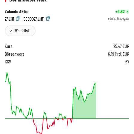
Zalando Aktie
+3,62
%
ZAL111
DE000ZAL1111
Börse:
Tradegate
Watchlist
Kurs
25,47
EUR
Börsenwert
6,19 Mrd. EUR
KGV
67