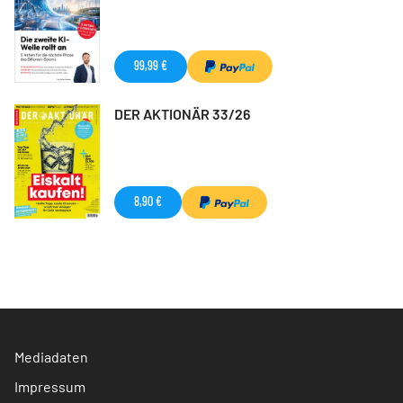
99,99 €
DER AKTIONÄR 33/26
8,90 €
Mediadaten
Impressum