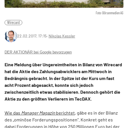
Foto: Börsenmedien AG
Wirecard
22.02.2017, 17:15
‧
Nikolas Kessler
DER AKTIONÄR bei Google bevorzugen
Eine Meldung über Ungereimtheiten in Bilanz von Wirecard
hat die Aktie des Zahlungsabwicklers am Mittwoch in
Bedrängnis gebracht. In der Spitze ist der Kurs um fast
acht Prozent abgesackt, konnte sich jedoch
zwischenzeitlich etwas stabilisieren. Dennoch gehört die
Aktie zu den größten Verlierern im TecDAX.
Wie das
Manager Magazin
berichtet
, gäbe es in der Bilanz
des „ominöse Forderungspositionen“. Konkret geht es
dabei Forderungen in Höhe von 250 Millionen Euro bei der