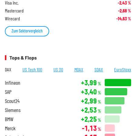
Visa Inc.
-2,43
%
Mastercard
-2,68
%
Wirecard
-14,63
%
Zum Sektorvergleich
Tops & Flops
DAX
US Tech 100
US 30
MDAX
SDAX
EuroStoxx
+3,99
Infineon
%
+3,40
SAP
%
+2,99
Scout24
%
+2,53
Siemens
%
+2,25
BMW
%
-1,13
Merck
%