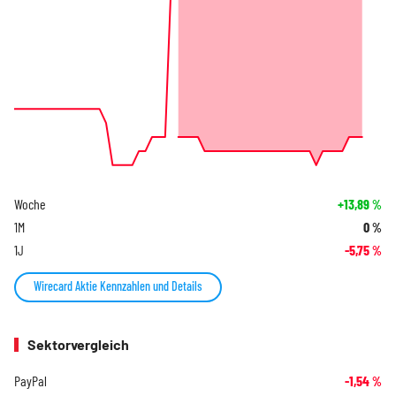
Woche
+13,89
%
1M
0
%
1J
-5,75
%
Wirecard Aktie Kennzahlen und Details
Sektorvergleich
PayPal
-1,54
%