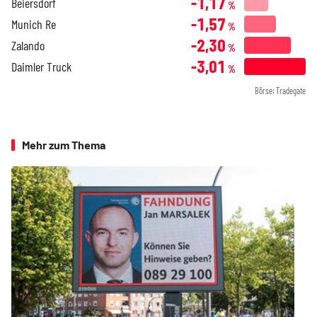
-1,17
Beiersdorf
%
-1,57
Munich Re
%
-2,30
Zalando
%
-3,01
Daimler Truck
%
Börse: Tradegate
Mehr zum Thema