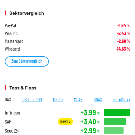
Sektorvergleich
PayPal
-1,54
%
Visa Inc.
-2,43
%
Mastercard
-2,68
%
Wirecard
-14,63
%
Zum Sektorvergleich
Tops & Flops
DAX
US Tech 100
US 30
MDAX
SDAX
EuroStoxx
+3,99
Infineon
%
+3,40
SAP
News
%
+2,99
Scout24
%