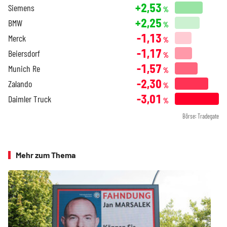
+2,53
Siemens
%
+2,25
BMW
%
-1,13
Merck
%
-1,17
Beiersdorf
%
-1,57
Munich Re
%
-2,30
Zalando
%
-3,01
Daimler Truck
%
Börse: Tradegate
Mehr zum Thema