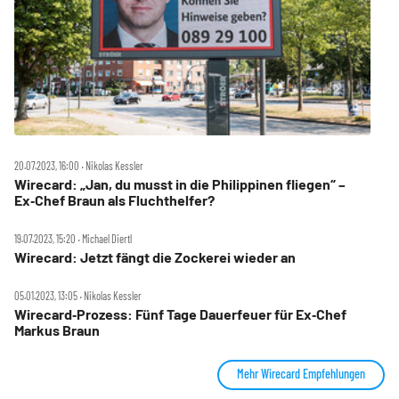
20.07.2023, 16:00 ‧ Nikolas Kessler
Wirecard: „Jan, du musst in die Philippinen fliegen“ –
Ex‑Chef Braun als Fluchthelfer?
19.07.2023, 15:20 ‧ Michael Diertl
Wirecard: Jetzt fängt die Zockerei wieder an
05.01.2023, 13:05 ‧ Nikolas Kessler
Wirecard‑Prozess: Fünf Tage Dauerfeuer für Ex‑Chef
Markus Braun
Mehr Wirecard Empfehlungen