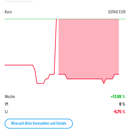
Kurs
0,0140
EUR
Woche
+13,89
%
1M
0
%
1J
-5,75
%
Wirecard Aktie Kennzahlen und Details