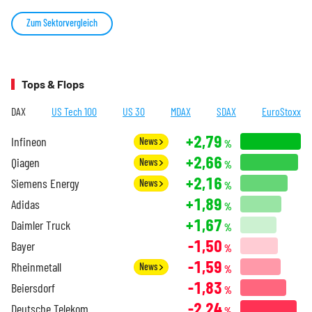
Zum Sektorvergleich
Tops & Flops
DAX
US Tech 100
US 30
MDAX
SDAX
EuroStoxx
+2,79
Infineon
News
%
+2,66
Qiagen
News
%
+2,16
Siemens Energy
News
%
+1,89
Adidas
%
+1,67
Daimler Truck
%
-1,50
Bayer
%
-1,59
Rheinmetall
News
%
-1,83
Beiersdorf
%
-2,24
Deutsche Telekom
%