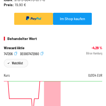
Preis:
19,90 €
Im Shop kaufen
Behandelter Wert
Wirecard Aktie
-4,29
%
747206
DE0007472060
Börse:
Hamburg
Watchlist
Kurs
0,0134
EUR