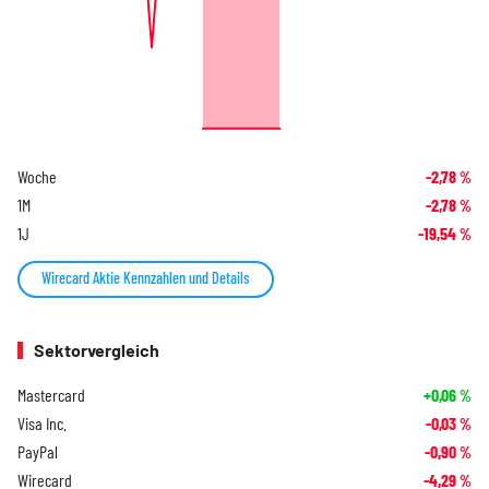
Woche
-2,78
%
1M
-2,78
%
1J
-19,54
%
Wirecard Aktie Kennzahlen und Details
Sektorvergleich
Mastercard
+0,06
%
Visa Inc.
-0,03
%
PayPal
-0,90
%
Wirecard
-4,29
%