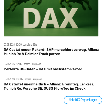
07.08.2026, 20:00 ‧ Annalena Götz
DAX setzt neuen Rekord: SAP marschiert vorweg, Allianz,
Munich Re & Daimler Truck patzen
07.08.2026, 14:40 ‧ Thomas Bergmann
Perfekte US‑Daten – DAX mit nächstem Rekord
07.08.2026, 09:00 ‧ Thomas Bergmann
DAX startet uneinheitlich – Allianz, Brenntag, Lanxess,
Munich Re, Porsche SE, SUSS MicroTec im Check
Mehr DAX Empfehlungen