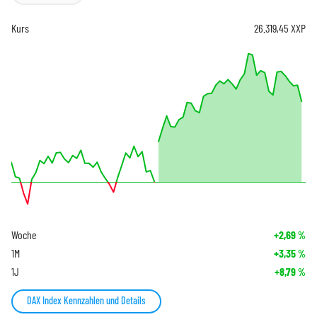
Kurs
26.319,45
XXP
Woche
+2,69
%
1M
+3,35
%
1J
+8,79
%
DAX Index Kennzahlen und Details