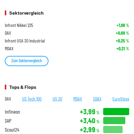
Sektorvergleich
Infront Nikkei 225
+1,08
%
DAX
+0,69
%
Infront USA 30 Industrial
+0,25
%
MDAX
+0,21
%
Zum Sektorvergleich
Tops & Flops
DAX
US Tech 100
US 30
MDAX
SDAX
EuroStoxx
+3,99
Infineon
%
+3,40
SAP
%
+2,99
Scout24
%