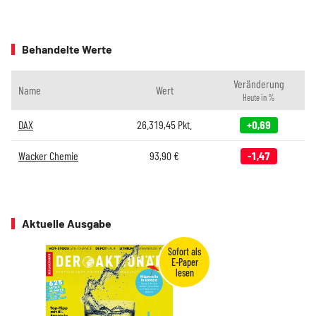
Behandelte Werte
Veränderung
Name
Wert
Heute in %
DAX
26.319,45
Pkt.
+0,69
Wacker Chemie
93,90
€
-1,47
Aktuelle Ausgabe