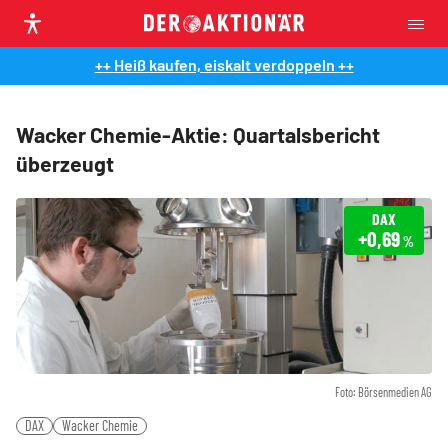
++ Heiß kaufen, eiskalt verdoppeln ++
Wacker Chemie-Aktie: Quartalsbericht
überzeugt
DAX
+0,69
%
Foto: Börsenmedien AG
DAX
Wacker Chemie