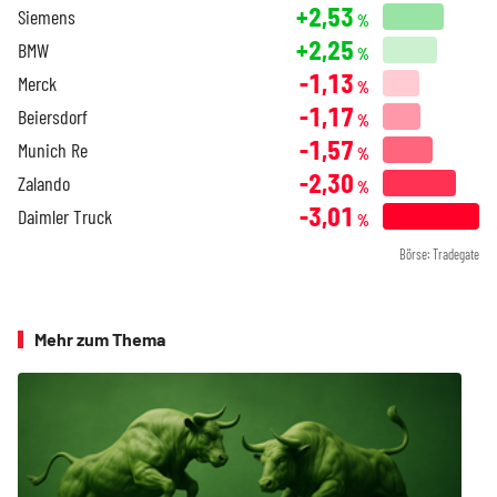
+2,53
Siemens
%
+2,25
BMW
%
-1,13
Merck
%
-1,17
Beiersdorf
%
-1,57
Munich Re
%
-2,30
Zalando
%
-3,01
Daimler Truck
%
Börse: Tradegate
Mehr zum Thema