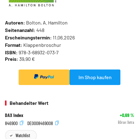
Autoren:
Bolton, A. Hamilton
Seitenanzahl:
448
Erscheinungstermin:
11.06.2026
Format:
Klappenbroschur
ISBN:
978-3-68932-073-7
Preis:
39,90 €
Im Shop kaufen
Behandelter Wert
DAX Index
+0,69
%
846900
DE0008469008
Börse:
Xetra
Watchlist