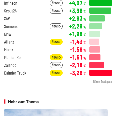
+4,07
Infineon
News
%
+3,96
Scout24
News
%
+2,83
SAP
%
+2,29
Siemens
News
%
+1,98
BMW
%
-1,43
Allianz
News
%
-1,58
Merck
%
-1,61
Munich Re
News
%
-2,18
Zalando
News
%
-3,26
Daimler Truck
News
%
Börse: Tradegate
Mehr zum Thema