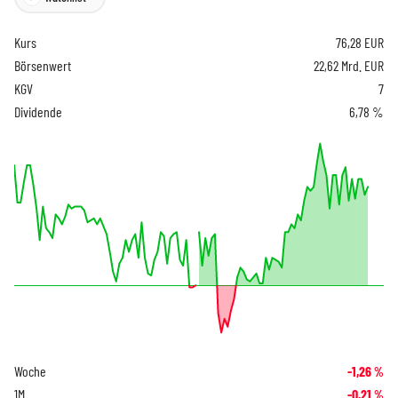
Kurs
76,28
EUR
Börsenwert
22,62 Mrd. EUR
KGV
7
Dividende
6,78 %
Woche
-1,26
%
1M
-0,21
%