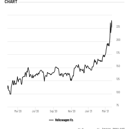
225
200
175
150
125
100
75
Mai '20
Jul '20
Sep '20
Nov '20
Jan '21
Mär '21
Volkswagen Vz.