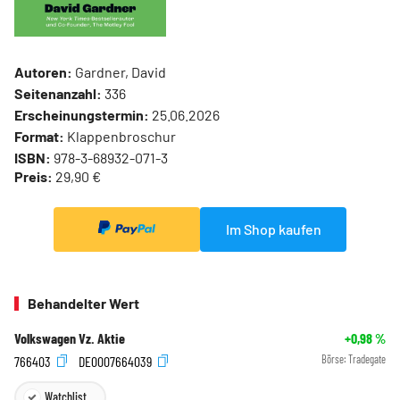
Autoren:
Gardner, David
Seitenanzahl:
336
Erscheinungstermin:
25.06.2026
Format:
Klappenbroschur
ISBN:
978-3-68932-071-3
Preis:
29,90 €
Im Shop kaufen
Behandelter Wert
Volkswagen Vz. Aktie
+0,98
%
766403
DE0007664039
Börse:
Tradegate
Watchlist