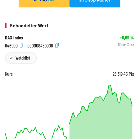
Behandelter Wert
DAX Index
+0,69
%
846900
DE0008469008
Börse:
Xetra
Watchlist
Kurs
26.319,45
Pkt