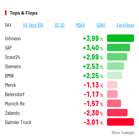
Tops & Flops
DAX
US Tech 100
US 30
MDAX
SDAX
EuroStoxx
+3,99
Infineon
%
+3,40
SAP
%
+2,99
Scout24
%
+2,53
Siemens
%
+2,25
BMW
%
-1,13
Merck
%
-1,17
Beiersdorf
%
-1,57
Munich Re
%
-2,30
Zalando
%
-3,01
Daimler Truck
%
Börse: Tradegate