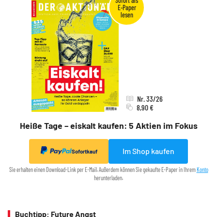
Nr. 33/26
8,90 €
Heiße Tage – eiskalt kaufen: 5 Aktien im Fokus
Im Shop kaufen
Sofortkauf
Sie erhalten einen Download-Link per E-Mail. Außerdem können Sie gekaufte E-Paper in Ihrem
Konto
herunterladen.
Buchtipp: Future Angst