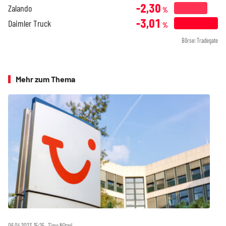
-2,30
Zalando
%
-3,01
Daimler Truck
%
Börse: Tradegate
Mehr zum Thema
06.04.2023, 15:25 ‧ Timo Nützel