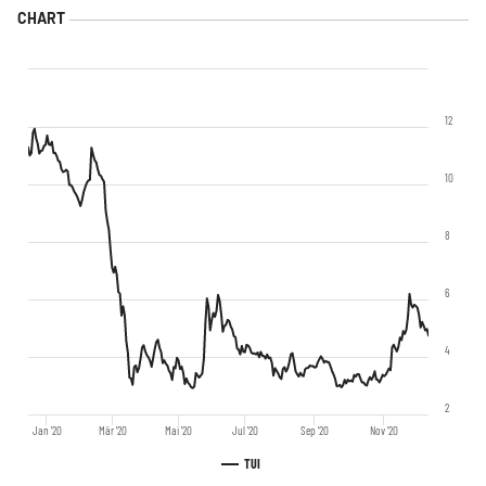
12
10
8
6
4
2
Jan '20
Mär '20
Mai '20
Jul '20
Sep '20
Nov '20
TUI