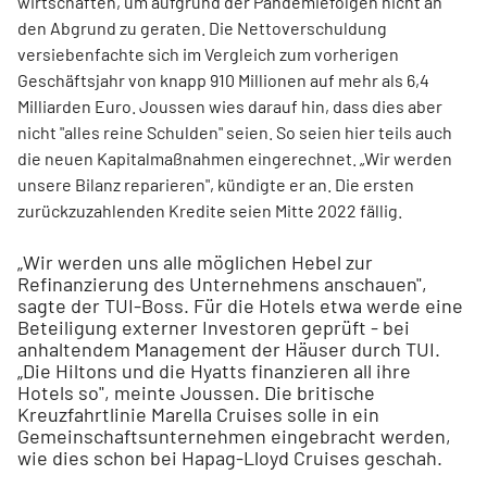
wirtschaften, um aufgrund der Pandemiefolgen nicht an
den Abgrund zu geraten. Die Nettoverschuldung
versiebenfachte sich im Vergleich zum vorherigen
Geschäftsjahr von knapp 910 Millionen auf mehr als 6,4
Milliarden Euro. Joussen wies darauf hin, dass dies aber
nicht "alles reine Schulden" seien. So seien hier teils auch
die neuen Kapitalmaßnahmen eingerechnet. „Wir werden
unsere Bilanz reparieren", kündigte er an. Die ersten
zurückzuzahlenden Kredite seien Mitte 2022 fällig.
„Wir werden uns alle möglichen Hebel zur
Refinanzierung des Unternehmens anschauen",
sagte der TUI-Boss. Für die Hotels etwa werde eine
Beteiligung externer Investoren geprüft - bei
anhaltendem Management der Häuser durch TUI.
„Die Hiltons und die Hyatts finanzieren all ihre
Hotels so", meinte Joussen. Die britische
Kreuzfahrtlinie Marella Cruises solle in ein
Gemeinschaftsunternehmen eingebracht werden,
wie dies schon bei Hapag-Lloyd Cruises geschah.