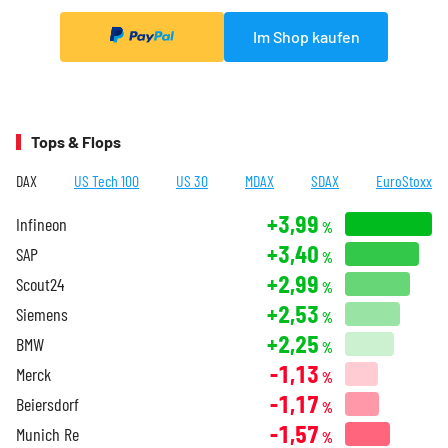
Im Shop kaufen
Tops & Flops
DAX
US Tech 100
US 30
MDAX
SDAX
EuroStoxx
+3,99
Infineon
%
+3,40
SAP
%
+2,99
Scout24
%
+2,53
Siemens
%
+2,25
BMW
%
-1,13
Merck
%
-1,17
Beiersdorf
%
-1,57
Munich Re
%