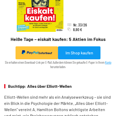
Nr. 33/26
8,90 €
Heiße Tage – eiskalt kaufen: 5 Aktien im Fokus
Im Shop kaufen
Sofortkauf
Sie erhalten einen Download-Link per E-Mail. Außerdem können Sie gekaufte E-Paper in Ihrem
Konto
herunterladen.
Buchtipp: Alles über Elliott-Wellen
Elliott-Wellen sind mehr als ein Analysewerkzeug – sie sind
ein Blick in die Psychologie der Märkte. „Alles über Elliott-
Wellen“ vereint A. Hamilton Boltons wichtigste Arbeiten
und zeigt, wie Preisbewegungen zyklisch entstehen.