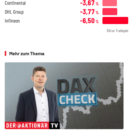
-3,67
Continental
%
-3,77
DHL Group
%
-6,50
Infineon
%
Börse: Tradegate
Mehr zum Thema