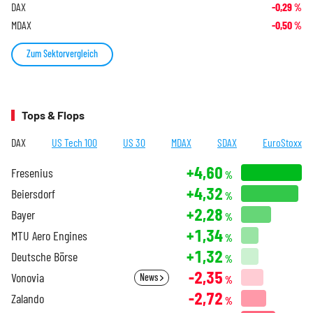
DAX
-0,29
%
MDAX
-0,50
%
Zum Sektorvergleich
Tops & Flops
DAX
US Tech 100
US 30
MDAX
SDAX
EuroStoxx
+4,60
Fresenius
%
+4,32
Beiersdorf
%
+2,28
Bayer
%
+1,34
MTU Aero Engines
%
+1,32
Deutsche Börse
%
-2,35
Vonovia
News
%
-2,72
Zalando
%