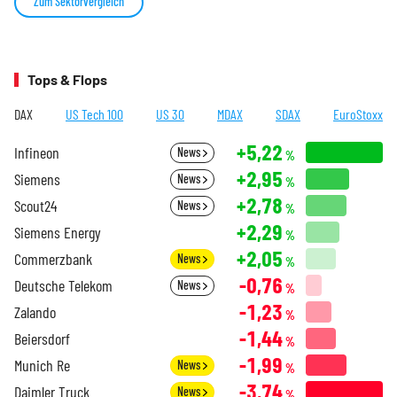
Zum Sektorvergleich
Tops & Flops
DAX
US Tech 100
US 30
MDAX
SDAX
EuroStoxx
+5,22
Infineon
News
%
+2,95
Siemens
News
%
+2,78
Scout24
News
%
+2,29
Siemens Energy
%
+2,05
Commerzbank
News
%
-0,76
Deutsche Telekom
News
%
-1,23
Zalando
%
-1,44
Beiersdorf
%
-1,99
Munich Re
News
%
-3,74
Daimler Truck
News
%