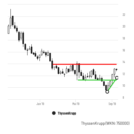
22
20
18
16
14
12
10
8
Jan '19
Mai '19
Sep '19
ThyssenKrupp
ThyssenKrupp
(WKN: 750000)