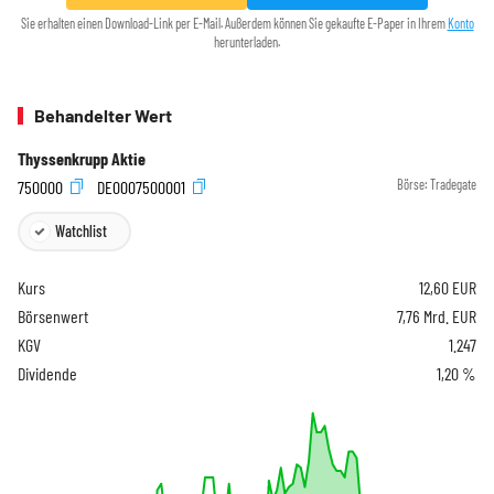
Sie erhalten einen Download-Link per E-Mail. Außerdem können Sie gekaufte E-Paper in Ihrem
Konto
herunterladen.
Behandelter Wert
Thyssenkrupp Aktie
750000
DE0007500001
Börse:
Tradegate
Watchlist
Kurs
12,60
EUR
Börsenwert
7,76 Mrd. EUR
KGV
1.247
Dividende
1,20 %