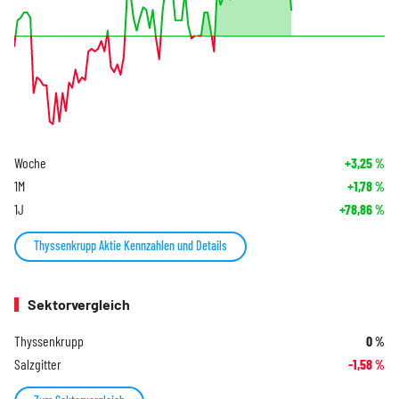
Woche
+3,25
%
1M
+1,78
%
1J
+78,86
%
Thyssenkrupp Aktie Kennzahlen und Details
Sektorvergleich
Thyssenkrupp
0
%
Salzgitter
-1,58
%