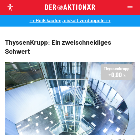
++ Heiß kaufen, eiskalt verdoppeln ++
ThyssenKrupp: Ein zweischneidiges
Schwert
Thyssenkrupp
+0,00
%