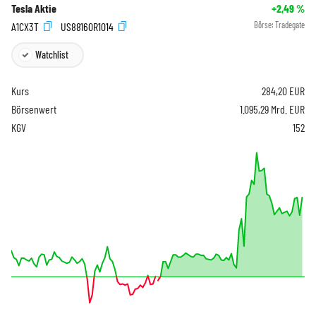
Tesla Aktie
+2,49
%
A1CX3T
US88160R1014
Börse:
Tradegate
Watchlist
Kurs
284,20
EUR
Börsenwert
1.095,29 Mrd. EUR
KGV
152