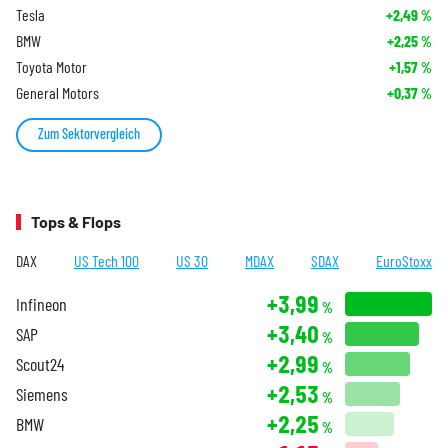
Tesla
+2,49
%
BMW
+2,25
%
Toyota Motor
+1,57
%
General Motors
+0,37
%
Zum Sektorvergleich
Tops & Flops
DAX
US Tech 100
US 30
MDAX
SDAX
EuroStoxx
+3,99
Infineon
%
+3,40
SAP
%
+2,99
Scout24
%
+2,53
Siemens
%
+2,25
BMW
%