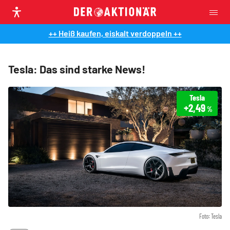
++ Heiß kaufen, eiskalt verdoppeln ++
Tesla: Das sind starke News!
Tesla
+2,49
%
Foto: Tesla