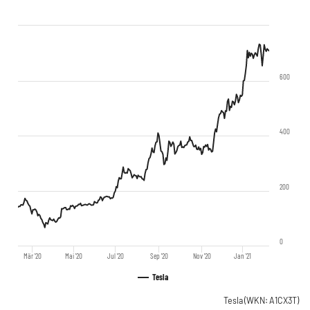
600
400
200
0
Mär '20
Mai '20
Jul '20
Sep '20
Nov '20
Jan '21
Tesla
Tesla
(WKN: A1CX3T)