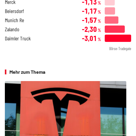
-1,13
Merck
%
-1,17
Beiersdorf
%
-1,57
Munich Re
%
-2,30
Zalando
%
-3,01
Daimler Truck
%
Börse: Tradegate
Mehr zum Thema