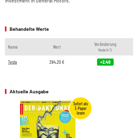
Investment in General Motors.
Behandelte Werte
Veränderung
Name
Wert
Heute in %
Tesla
284,20
€
+2,49
Aktuelle Ausgabe