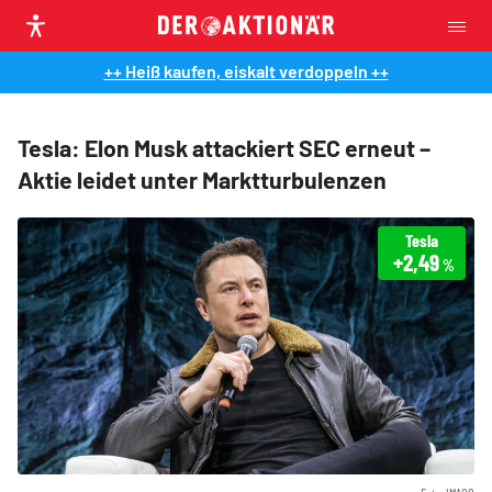
++ Heiß kaufen, eiskalt verdoppeln ++
Tesla: Elon Musk attackiert SEC erneut –
Aktie leidet unter Marktturbulenzen
Tesla
+2,49
%