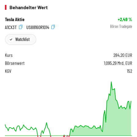
Behandelter Wert
Tesla Aktie
+2,49
%
A1CX3T
US88160R1014
Börse:
Tradegate
Watchlist
Kurs
284,20
EUR
Börsenwert
1.095,29 Mrd. EUR
KGV
152