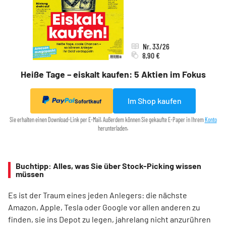
Nr. 33/26
8,90 €
Heiße Tage – eiskalt kaufen: 5 Aktien im Fokus
Im Shop kaufen
Sofortkauf
Sie erhalten einen Download-Link per E-Mail. Außerdem können Sie gekaufte E-Paper in Ihrem
Konto
herunterladen.
Buchtipp: Alles, was Sie über Stock-Picking wissen
müssen
Es ist der Traum eines jeden Anlegers: die nächste
Amazon, Apple, Tesla oder Google vor allen anderen zu
finden, sie ins Depot zu legen, jahrelang nicht anzurühren