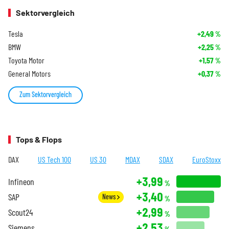
Sektorvergleich
Tesla
+2,49
%
BMW
+2,25
%
Toyota Motor
+1,57
%
General Motors
+0,37
%
Zum Sektorvergleich
Tops & Flops
DAX
US Tech 100
US 30
MDAX
SDAX
EuroStoxx
+3,99
Infineon
%
+3,40
SAP
News
%
+2,99
Scout24
%
+2,53
Siemens