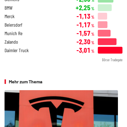
%
+2,25
BMW
%
-1,13
Merck
%
-1,17
Beiersdorf
%
-1,57
Munich Re
%
-2,30
Zalando
%
-3,01
Daimler Truck
%
Börse: Tradegate
Mehr zum Thema