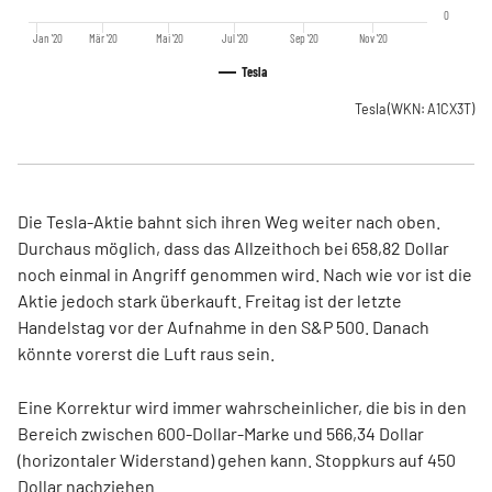
0
Jan '20
Mär '20
Mai '20
Jul '20
Sep '20
Nov '20
Tesla
Tesla
(WKN: A1CX3T)
Die Tesla-Aktie bahnt sich ihren Weg weiter nach oben.
Durchaus möglich, dass das Allzeithoch bei 658,82 Dollar
noch einmal in Angriff genommen wird. Nach wie vor ist die
Aktie jedoch stark überkauft. Freitag ist der letzte
Handelstag vor der Aufnahme in den S&P 500. Danach
könnte vorerst die Luft raus sein.
Eine Korrektur wird immer wahrscheinlicher, die bis in den
Bereich zwischen 600-Dollar-Marke und 566,34 Dollar
(horizontaler Widerstand) gehen kann. Stoppkurs auf 450
Dollar nachziehen.