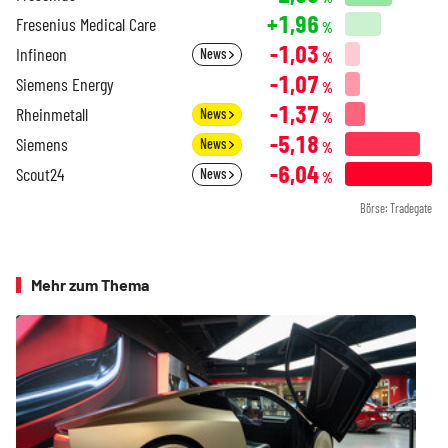
+1,96
Fresenius Medical Care
%
-1,03
Infineon
News
%
-1,07
Siemens Energy
%
-1,37
Rheinmetall
News
%
-5,18
Siemens
News
%
-6,04
Scout24
News
%
Börse: Tradegate
Mehr zum Thema