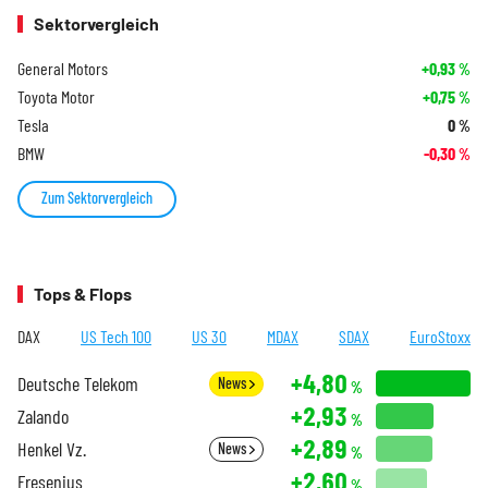
Sektorvergleich
General Motors
+0,93
%
Toyota Motor
+0,75
%
Tesla
0
%
BMW
-0,30
%
Zum Sektorvergleich
Tops & Flops
DAX
US Tech 100
US 30
MDAX
SDAX
EuroStoxx
+4,80
Deutsche Telekom
News
%
+2,93
Zalando
%
+2,89
Henkel Vz.
News
%
+2,60
Fresenius
%