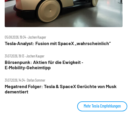
05.08.2026, 19:34 ‧ Jochen Kauper
Tesla‑Analyst: Fusion mit SpaceX „wahrscheinlich“
31.07.2026, 19:13 ‧ Jochen Kauper
Börsenpunk: Aktien für die Ewigkeit ‑
E‑Mobility‑Geheimtipp
31.07.2026, 14:34 ‧ Stefan Sommer
Megatrend Folger: Tesla & SpaceX Gerüchte von Musk
dementiert
Mehr Tesla Empfehlungen