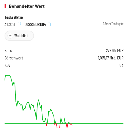
Behandelter Wert
Tesla Aktie
A1CX3T
US88160R1014
Börse:
Tradegate
Watchlist
Kurs
278,65
EUR
Börsenwert
1.105,17 Mrd. EUR
KGV
153