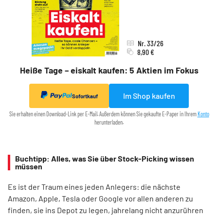
Nr. 33/26
8,90 €
Heiße Tage – eiskalt kaufen: 5 Aktien im Fokus
Im Shop kaufen
Sofortkauf
Sie erhalten einen Download-Link per E-Mail. Außerdem können Sie gekaufte E-Paper in Ihrem
Konto
herunterladen.
Buchtipp: Alles, was Sie über Stock-Picking wissen
müssen
Es ist der Traum eines jeden Anlegers: die nächste
Amazon, Apple, Tesla oder Google vor allen anderen zu
finden, sie ins Depot zu legen, jahrelang nicht anzurühren