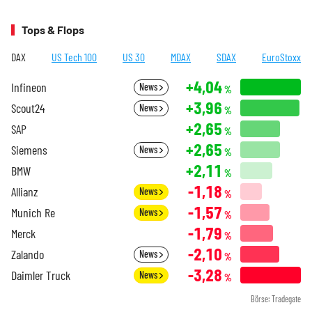
Tops & Flops
DAX
US Tech 100
US 30
MDAX
SDAX
EuroStoxx
+4,04
Infineon
News
%
+3,96
Scout24
News
%
+2,65
SAP
%
+2,65
Siemens
News
%
+2,11
BMW
%
-1,18
Allianz
News
%
-1,57
Munich Re
News
%
-1,79
Merck
%
-2,10
Zalando
News
%
-3,28
Daimler Truck
News
%
Börse: Tradegate