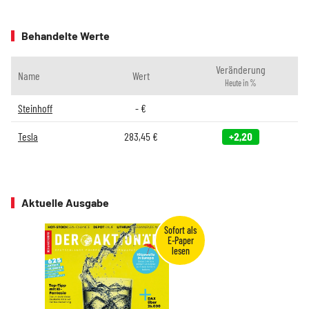
Behandelte Werte
Veränderung
Name
Wert
Heute in %
Steinhoff
-
€
Tesla
283,45
€
+2,20
Aktuelle Ausgabe