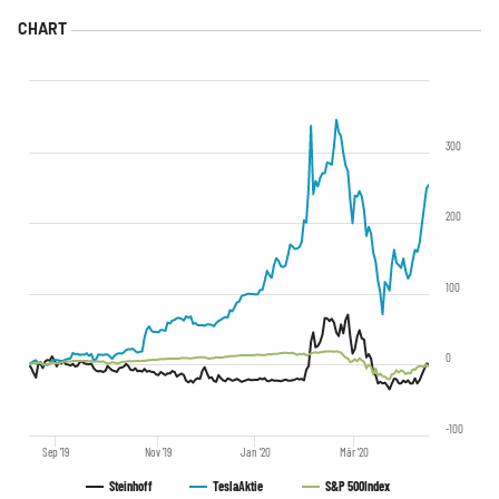
300
200
100
0
-100
Sep '19
Nov '19
Jan '20
Mär '20
Steinhoff
Tesla
Aktie
S&P 500
Index