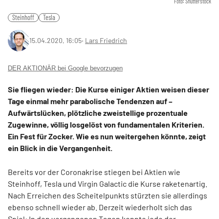
Foto: Shutterstock
Steinhoff
Tesla
15.04.2020, 16:05
‧
Lars Friedrich
DER AKTIONÄR bei Google bevorzugen
Sie fliegen wieder: Die Kurse einiger Aktien weisen dieser
Tage einmal mehr parabolische Tendenzen auf –
Aufwärtslücken, plötzliche zweistellige prozentuale
Zugewinne, völlig losgelöst von fundamentalen Kriterien.
Ein Fest für Zocker. Wie es nun weitergehen könnte, zeigt
ein Blick in die Vergangenheit.
Bereits vor der Coronakrise stiegen bei Aktien wie
Steinhoff, Tesla und Virgin Galactic die Kurse raketenartig.
Nach Erreichen des Scheitelpunkts stürzten sie allerdings
ebenso schnell wieder ab. Derzeit wiederholt sich das
Spiel: In den vergangenen Tagen konnte jede der