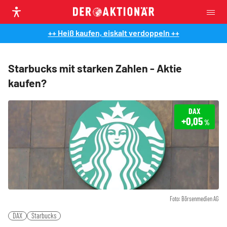
++ Heiß kaufen, eiskalt verdoppeln ++
Starbucks mit starken Zahlen - Aktie
kaufen?
DAX
+0,05
%
Foto: Börsenmedien AG
DAX
Starbucks