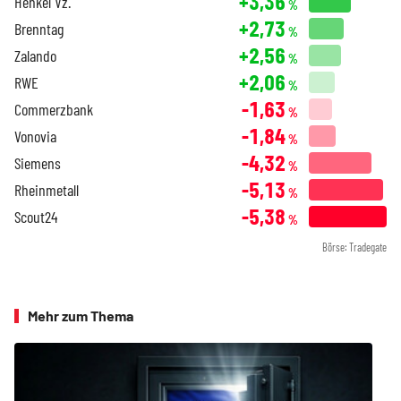
+3,36
Henkel Vz.
%
+2,73
Brenntag
%
+2,56
Zalando
%
+2,06
RWE
%
-1,63
Commerzbank
%
-1,84
Vonovia
%
-4,32
Siemens
%
-5,13
Rheinmetall
%
-5,38
Scout24
%
Börse: Tradegate
Mehr zum Thema