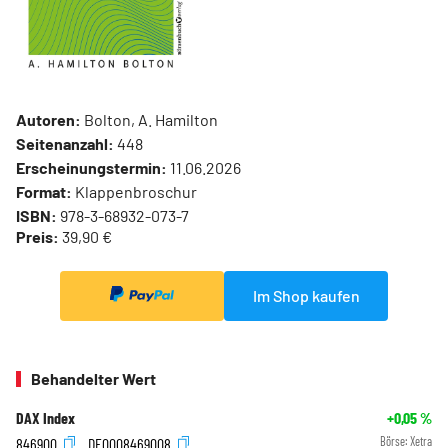
Autoren:
Bolton, A. Hamilton
Seitenanzahl:
448
Erscheinungstermin:
11.06.2026
Format:
Klappenbroschur
ISBN:
978-3-68932-073-7
Preis:
39,90 €
Im Shop kaufen
Behandelter Wert
DAX Index
+0,05
%
846900
DE0008469008
Börse:
Xetra