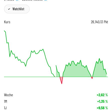
Watchlist
Kurs
26.140,13
Pkt
Woche
+2,62
%
1M
+1,35
%
1J
+9,56
%