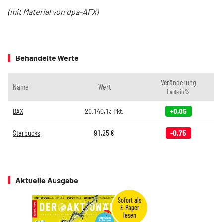
(mit Material von dpa-AFX)
Behandelte Werte
Veränderung
Name
Wert
Heute in %
DAX
26.140,13
Pkt.
+0,05
Starbucks
91,25
€
-0,75
Aktuelle Ausgabe