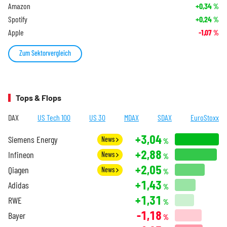
Amazon
+0,34
%
Spotify
+0,24
%
Apple
-1,07
%
Zum Sektorvergleich
Tops & Flops
DAX
US Tech 100
US 30
MDAX
SDAX
EuroStoxx
+3,04
Siemens Energy
News
%
+2,88
Infineon
News
%
+2,05
Qiagen
News
%
+1,43
Adidas
%
+1,31
RWE
%
-1,18
Bayer
%