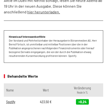
Aktie im Duell mit Netflix schlägt, lesen Sie heute Abend ab
19 Uhr in der neuen Ausgabe. Diese können Sie
anschließend
hier herunterladen.
Hinweis auf Interessenkonflikte
Der Vorstand und Mehrheitsinhaber der Herausgeberin Börsenmedien AG, Herr
Bernd Förtsch, ist unmittelbar und mittelbar Positionen über die in der
Publikation angesprochenen nachfolgenden Finanzinstrumente oder hierauf
bezogene Derivate eingegangen, die von der durch die Publikation etwaig
resultierenden Kursentwicklung profitieren können: Spotify.
Behandelte Werte
Veränderung
Name
Wert
Heute in %
Spotify
423,50
€
+0,24