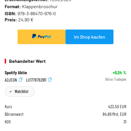
Format:
Klappenbroschur
ISBN:
978-3-86470-976-0
Preis:
24,90 €
Im Shop kaufen
Behandelter Wert
Spotify Aktie
+0,24
%
A2JEGN
LU1778762911
Börse:
Tradegate
Watchlist
Kurs
423,50
EUR
Börsenwert
84,89 Mrd. EUR
KGV
31