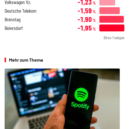
-1,23
Volkswagen Vz.
%
-1,59
Deutsche Telekom
%
-1,90
Brenntag
%
-1,95
Beiersdorf
%
Börse: Tradegate
Mehr zum Thema