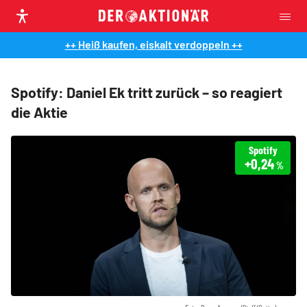
++ Heiß kaufen, eiskalt verdoppeln ++
Spotify: Daniel Ek tritt zurück – so reagiert
die Aktie
Spotify
+0,24
%