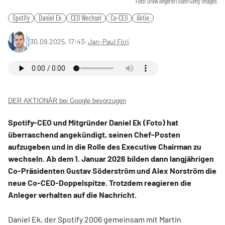
Foto: Drew Angerer/Staff/Getty Images
Spotify
Daniel Ek
CEO Wechsel
Co-CEO
Aktie
30.09.2025, 17:43
‧
Jan-Paul Fóri
DER AKTIONÄR bei Google bevorzugen
Spotify-CEO und Mitgründer Daniel Ek (Foto) hat
überraschend angekündigt, seinen Chef-Posten
aufzugeben und in die Rolle des Executive Chairman zu
wechseln. Ab dem 1. Januar 2026 bilden dann langjährigen
Co-Präsidenten Gustav Söderström und Alex Norström die
neue Co-CEO-Doppelspitze. Trotzdem reagieren die
Anleger verhalten auf die Nachricht.
Daniel Ek, der Spotify 2006 gemeinsam mit Martin