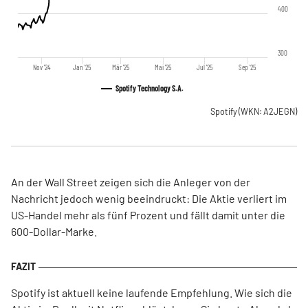
400
300
Nov '24
Jan '25
Mär '25
Mai '25
Jul '25
Sep '25
Spotify Technology S.A.
Spotify
(WKN: A2JEGN)
An der Wall Street zeigen sich die Anleger von der
Nachricht jedoch wenig beeindruckt: Die Aktie verliert im
US-Handel mehr als fünf Prozent und fällt damit unter die
600-Dollar-Marke.
Spotify ist aktuell keine laufende Empfehlung. Wie sich die