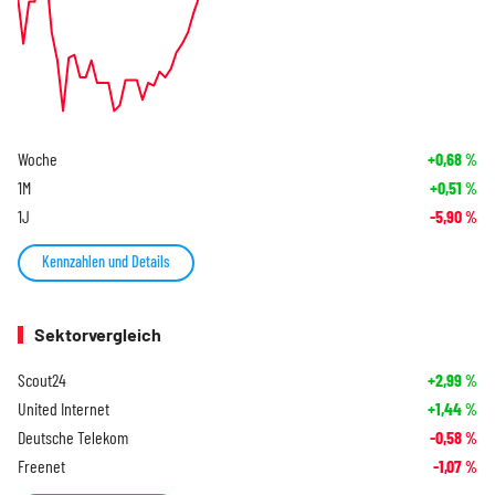
Woche
+0,68
%
1M
+0,51
%
1J
-5,90
%
Kennzahlen und Details
Sektorvergleich
Scout24
+2,99
%
United Internet
+1,44
%
Deutsche Telekom
-0,58
%
Freenet
-1,07
%