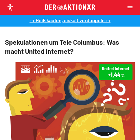
++ Heiß kaufen, eiskalt verdoppeln ++
Spekulationen um Tele Columbus: Was
macht United Internet?
United Internet
+1,44
%