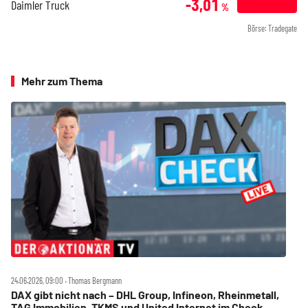
-3,01
Daimler Truck
%
Börse: Tradegate
Mehr zum Thema
24.06.2026, 09:00 ‧ Thomas Bergmann
DAX gibt nicht nach – DHL Group, Infineon, Rheinmetall,
TAG Immobilien, TKMS und United Internet im Check