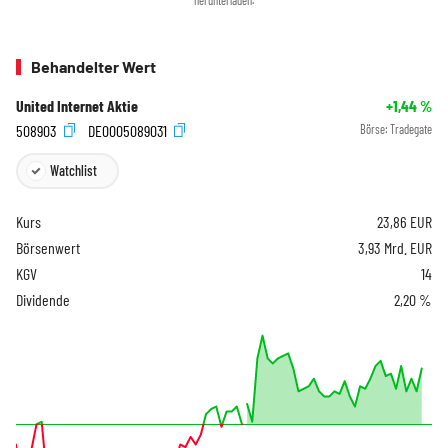
Behandelter Wert
United Internet Aktie
+1,44
%
508903
DE0005089031
Börse:
Tradegate
Watchlist
Kurs
23,86
EUR
Börsenwert
3,93 Mrd. EUR
KGV
14
Dividende
2,20 %