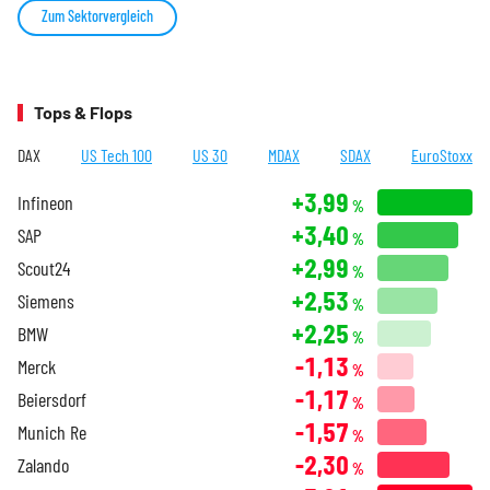
Zum Sektorvergleich
Tops & Flops
DAX
US Tech 100
US 30
MDAX
SDAX
EuroStoxx
+3,99
Infineon
%
+3,40
SAP
%
+2,99
Scout24
%
+2,53
Siemens
%
+2,25
BMW
%
-1,13
Merck
%
-1,17
Beiersdorf
%
-1,57
Munich Re
%
-2,30
Zalando
%