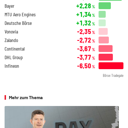
+2,28
Bayer
%
+1,34
MTU Aero Engines
%
+1,32
Deutsche Börse
%
-2,35
Vonovia
%
-2,72
Zalando
%
-3,67
Continental
%
-3,77
DHL Group
%
-6,50
Infineon
%
Börse: Tradegate
Mehr zum Thema