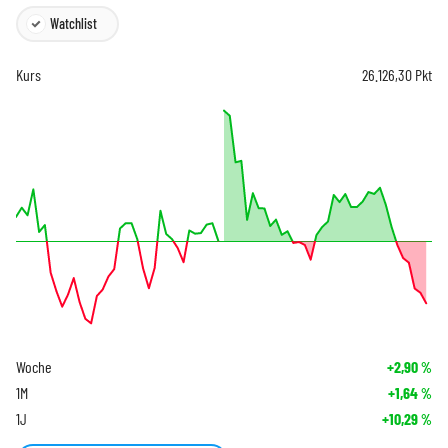
Watchlist
Kurs
26.126,30
Pkt
Woche
+2,90
%
1M
+1,64
%
1J
+10,29
%