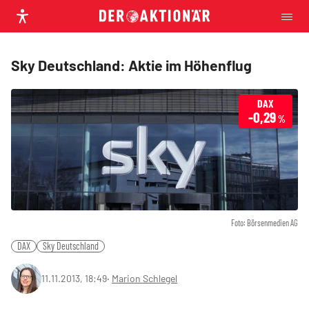
Sky Deutschland: Aktie im Höhenflug
DAX
-0,29
%
Foto: Börsenmedien AG
DAX
Sky Deutschland
11.11.2013, 18:49
‧
Marion Schlegel