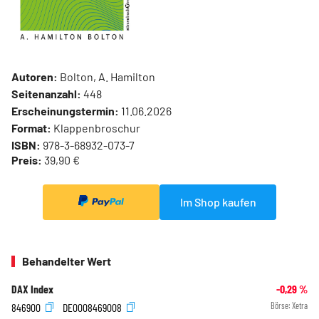
Autoren:
Bolton, A. Hamilton
Seitenanzahl:
448
Erscheinungstermin:
11.06.2026
Format:
Klappenbroschur
ISBN:
978-3-68932-073-7
Preis:
39,90 €
Im Shop kaufen
Behandelter Wert
DAX Index
-0,29
%
846900
DE0008469008
Börse:
Xetra