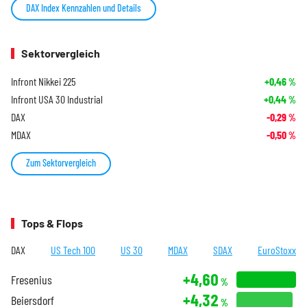
DAX Index Kennzahlen und Details
Sektorvergleich
Infront Nikkei 225
+0,46
%
Infront USA 30 Industrial
+0,44
%
DAX
-0,29
%
MDAX
-0,50
%
Zum Sektorvergleich
Tops & Flops
DAX
US Tech 100
US 30
MDAX
SDAX
EuroStoxx
+4,60
Fresenius
%
+4,32
Beiersdorf
%